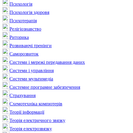
Психологія
Психологія здоровя
Психотерапія
Релігіознавство
Риторика
Розвиваючі тренінги
Саморозвиток
Системи і мережі передавання даних
Системи і управління
Системи мультимедіа
Системне програмне забезпечення
Страхування
Схемотехніка компютерів
Теорії інформації
Теорія електричного звязку
Теорія електрозвязку