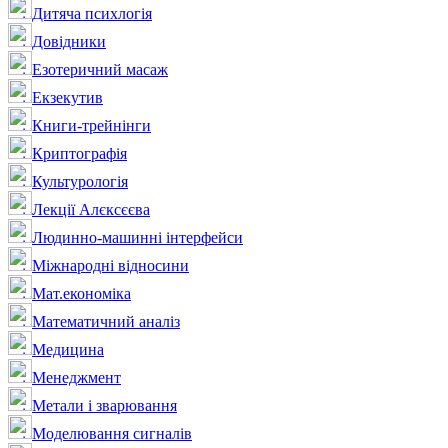
Дитяча психлогія
Довідники
Езотеричний масаж
Екзекутив
Книги-трейнінги
Криптографія
Культурологія
Лекції Алєксєєва
Людинно-машинні інтерфейси
Міжнародні відносини
Мат.економіка
Математичний аналіз
Медицина
Менеджмент
Метали і зварювання
Моделювання сигналів