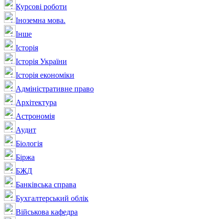
Курсові роботи
Іноземна мова.
Інше
Історія
Історія України
Історія економіки
Адміністративне право
Архітектура
Астрономія
Аудит
Біологія
Біржа
БЖД
Банківська справа
Бухгалтерський облік
Військова кафедра