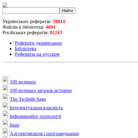
Українських рефератів:
39814
Файлів в бібліотеці:
4694
Російських рефератів:
81243
Реферати українською
Бібліотека
Рефераты на русском
100 великих
100 великих загадок истории
The Twilight Saga
Інтелектуальна влaсність
Інформаційні технології
Інші
Алгоритмізація і програмування