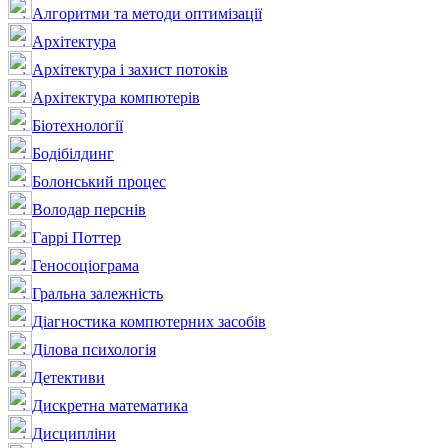
Алгоритми та методи оптимізації
Архітектура
Архітектура і захист потоків
Архітектура компютерів
Біотехнології
Бодібілдинг
Болонський процес
Володар перснів
Гаррі Поттер
Геносоціограма
Гральна залежність
Діагностика компютерних засобів
Ділова психологія
Детективи
Дискретна математика
Дисципліни