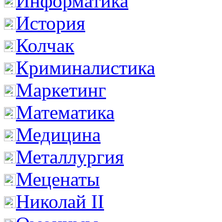
Информатика
История
Колчак
Криминалистика
Маркетинг
Математика
Медицина
Металлургия
Меценаты
Николай II