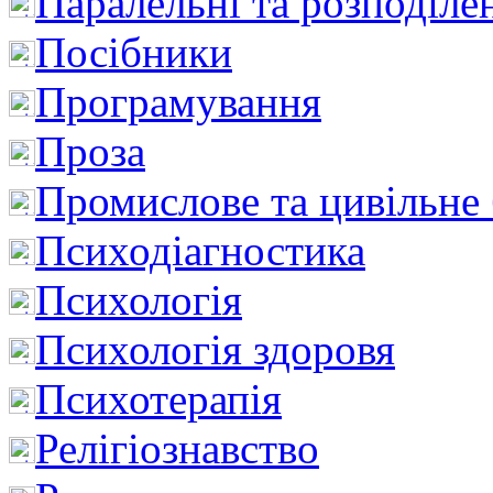
Паралельні та розподіле
Посібники
Програмування
Проза
Промислове та цивільне
Психодіагностика
Психологія
Психологія здоровя
Психотерапія
Релігіознавство