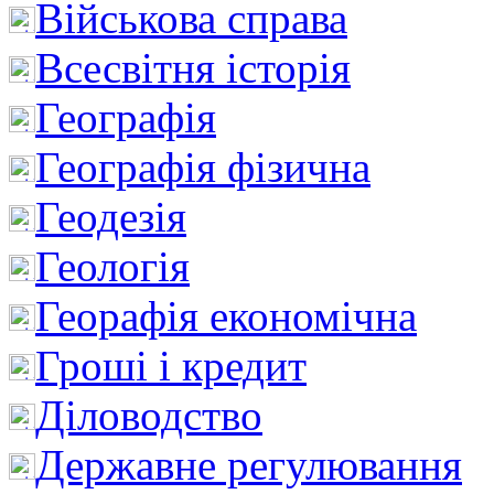
Військова справа
Всесвітня історія
Географія
Географія фізична
Геодезія
Геологія
Георафія економічна
Гроші і кредит
Діловодство
Державне регулювання