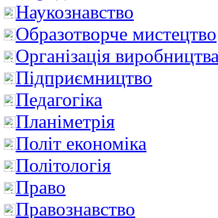
Наукознавство
Образотворче мистецтво
Організація виробництв
Підприємництво
Педагогіка
Планіметрія
Політ економіка
Політологія
Право
Правознавство