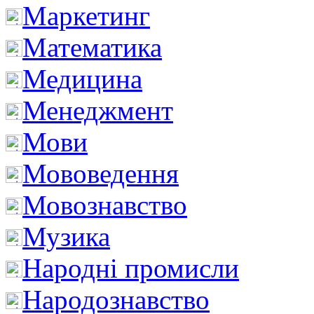
Маркетинг
Математика
Медицина
Менеджмент
Мови
Мововедення
Мовознавство
Музика
Народні промисли
Народознавство