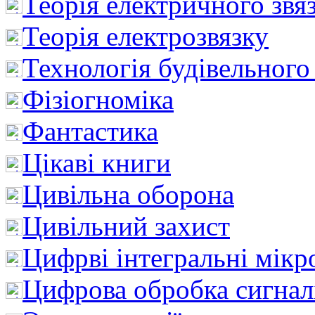
Теорія електричного звя
Теорія електрозвязку
Технологія будівельного
Фізіогноміка
Фантастика
Цікаві книги
Цивільна оборона
Цивільний захист
Цифрві інтегральні мік
Цифрова обробка сигнал