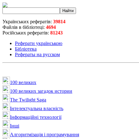
Українських рефератів:
39814
Файлів в бібліотеці:
4694
Російських рефератів:
81243
Реферати українською
Бібліотека
Рефераты на русском
100 великих
100 великих загадок истории
The Twilight Saga
Інтелектуальна влaсність
Інформаційні технології
Інші
Алгоритмізація і програмування