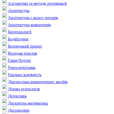
Алгоритми та методи оптимізації
Архітектура
Архітектура і захист потоків
Архітектура компютерів
Біотехнології
Бодібілдинг
Болонський процес
Володар перснів
Гаррі Поттер
Геносоціограма
Гральна залежність
Діагностика компютерних засобів
Ділова психологія
Детективи
Дискретна математика
Дисципліни