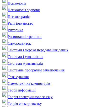
Психологія
Психологія здоровя
Психотерапія
Релігіознавство
Риторика
Розвиваючі тренінги
Саморозвиток
Системи і мережі передавання даних
Системи і управління
Системи мультимедіа
Системне програмне забезпечення
Страхування
Схемотехніка компютерів
Теорії інформації
Теорія електричного звязку
Теорія електрозвязку