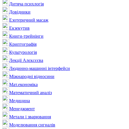
Дитяча психлогія
Довідники
Езотеричний масаж
Екзекутив
Книги-трейнінги
Криптографія
Культурологія
Лекції Алєксєєва
Людинно-машинні інтерфейси
Міжнародні відносини
Мат.економіка
Математичний аналіз
Медицина
Менеджмент
Метали і зварювання
Моделювання сигналів