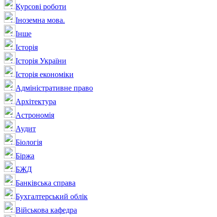
Курсові роботи
Іноземна мова.
Інше
Історія
Історія України
Історія економіки
Адміністративне право
Архітектура
Астрономія
Аудит
Біологія
Біржа
БЖД
Банківська справа
Бухгалтерський облік
Військова кафедра