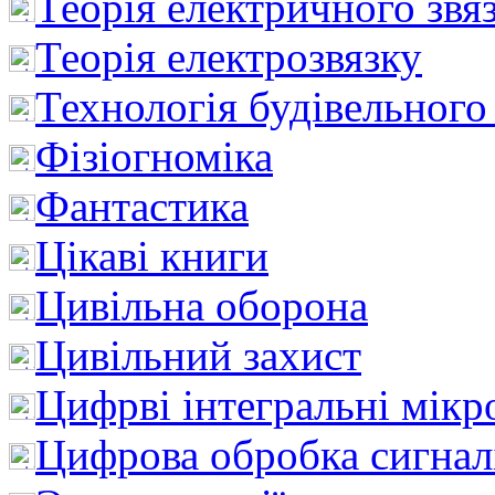
Теорія електричного звя
Теорія електрозвязку
Технологія будівельного
Фізіогноміка
Фантастика
Цікаві книги
Цивільна оборона
Цивільний захист
Цифрві інтегральні мік
Цифрова обробка сигнал