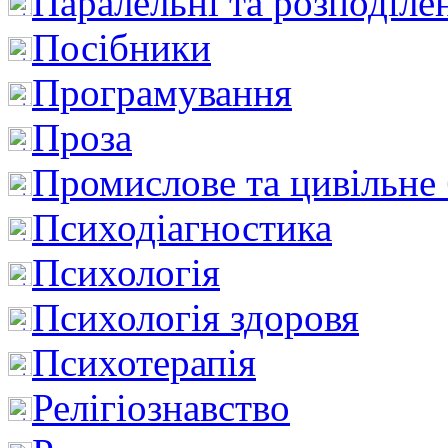
Паралельні та розподіле
Посібники
Програмування
Проза
Промислове та цивільне
Психодіагностика
Психологія
Психологія здоровя
Психотерапія
Релігіознавство