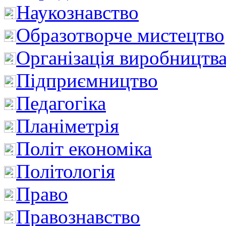
Наукознавство
Образотворче мистецтво
Організація виробництв
Підприємництво
Педагогіка
Планіметрія
Політ економіка
Політологія
Право
Правознавство