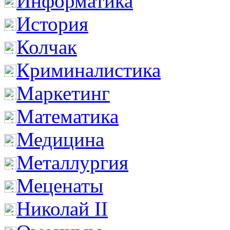
Информатика
История
Колчак
Криминалистика
Маркетинг
Математика
Медицина
Металлургия
Меценаты
Николай II