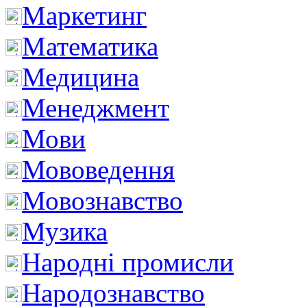
Маркетинг
Математика
Медицина
Менеджмент
Мови
Мововедення
Мовознавство
Музика
Народні промисли
Народознавство