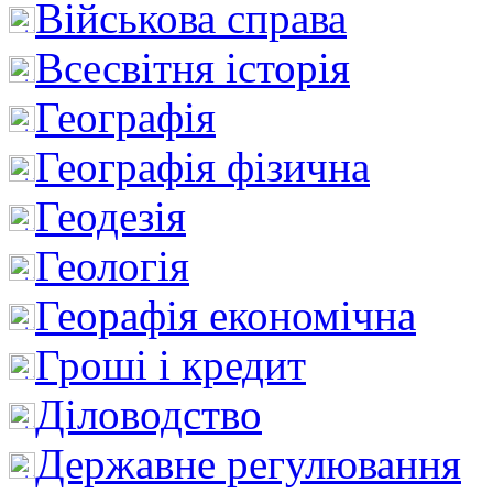
Військова справа
Всесвітня історія
Географія
Географія фізична
Геодезія
Геологія
Георафія економічна
Гроші і кредит
Діловодство
Державне регулювання