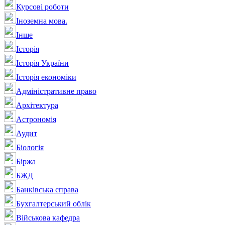
Курсові роботи
Іноземна мова.
Інше
Історія
Історія України
Історія економіки
Адміністративне право
Архітектура
Астрономія
Аудит
Біологія
Біржа
БЖД
Банківська справа
Бухгалтерський облік
Військова кафедра