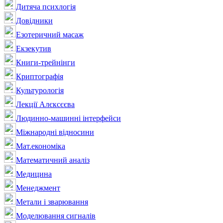
Дитяча психлогія
Довідники
Езотеричний масаж
Екзекутив
Книги-трейнінги
Криптографія
Культурологія
Лекції Алєксєєва
Людинно-машинні інтерфейси
Міжнародні відносини
Мат.економіка
Математичний аналіз
Медицина
Менеджмент
Метали і зварювання
Моделювання сигналів