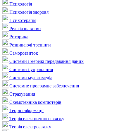
Психологія
Психологія здоровя
Психотерапія
Релігіознавство
Риторика
Розвиваючі тренінги
Саморозвиток
Системи і мережі передавання даних
Системи і управління
Системи мультимедіа
Системне програмне забезпечення
Страхування
Схемотехніка компютерів
Теорії інформації
Теорія електричного звязку
Теорія електрозвязку