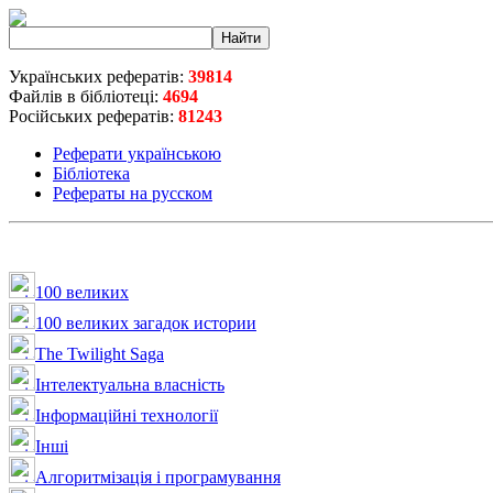
Українських рефератів:
39814
Файлів в бібліотеці:
4694
Російських рефератів:
81243
Реферати українською
Бібліотека
Рефераты на русском
100 великих
100 великих загадок истории
The Twilight Saga
Інтелектуальна влaсність
Інформаційні технології
Інші
Алгоритмізація і програмування