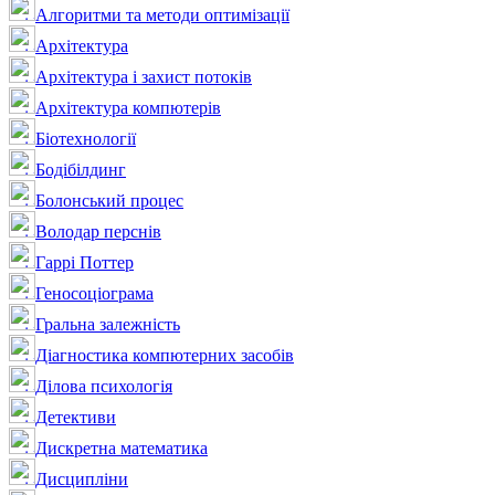
Алгоритми та методи оптимізації
Архітектура
Архітектура і захист потоків
Архітектура компютерів
Біотехнології
Бодібілдинг
Болонський процес
Володар перснів
Гаррі Поттер
Геносоціограма
Гральна залежність
Діагностика компютерних засобів
Ділова психологія
Детективи
Дискретна математика
Дисципліни