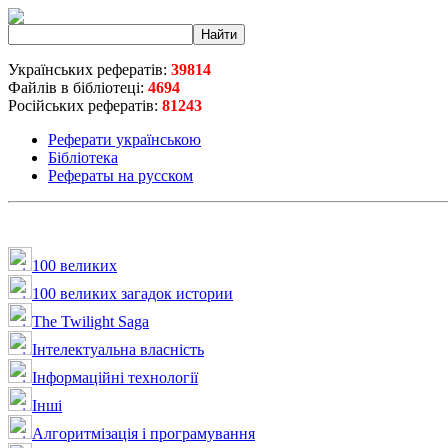
Українських рефератів:
39814
Файлів в бібліотеці:
4694
Російських рефератів:
81243
Реферати українською
Бібліотека
Рефераты на русском
100 великих
100 великих загадок истории
The Twilight Saga
Інтелектуальна влaсність
Інформаційні технології
Інші
Алгоритмізація і програмування