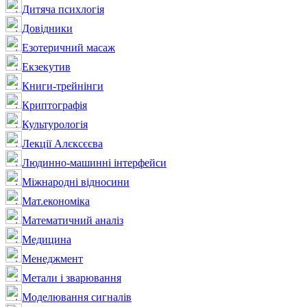
Дитяча психлогія
Довідники
Езотеричний масаж
Екзекутив
Книги-трейнінги
Криптографія
Культурологія
Лекції Алєксєєва
Людинно-машинні інтерфейси
Міжнародні відносини
Мат.економіка
Математичний аналіз
Медицина
Менеджмент
Метали і зварювання
Моделювання сигналів