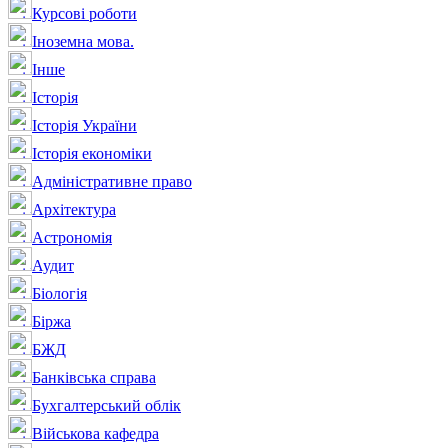
Курсові роботи
Іноземна мова.
Інше
Історія
Історія України
Історія економіки
Адміністративне право
Архітектура
Астрономія
Аудит
Біологія
Біржа
БЖД
Банківська справа
Бухгалтерський облік
Військова кафедра