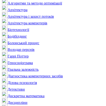
Алгоритми та методи оптимізації
Архітектура
Архітектура і захист потоків
Архітектура компютерів
Біотехнології
Бодібілдинг
Болонський процес
Володар перснів
Гаррі Поттер
Геносоціограма
Гральна залежність
Діагностика компютерних засобів
Ділова психологія
Детективи
Дискретна математика
Дисципліни