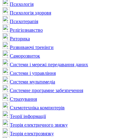
Психологія
Психологія здоровя
Психотерапія
Релігіознавство
Риторика
Розвиваючі тренінги
Саморозвиток
Системи і мережі передавання даних
Системи і управління
Системи мультимедіа
Системне програмне забезпечення
Страхування
Схемотехніка компютерів
Теорії інформації
Теорія електричного звязку
Теорія електрозвязку