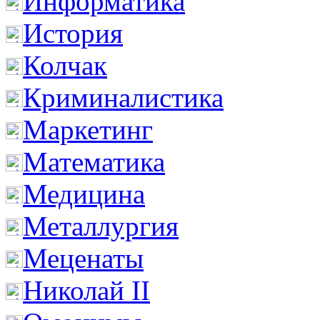
Информатика
История
Колчак
Криминалистика
Маркетинг
Математика
Медицина
Металлургия
Меценаты
Николай II