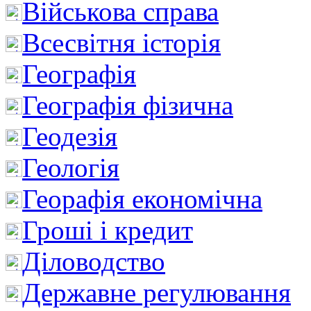
Військова справа
Всесвітня історія
Географія
Географія фізична
Геодезія
Геологія
Георафія економічна
Гроші і кредит
Діловодство
Державне регулювання