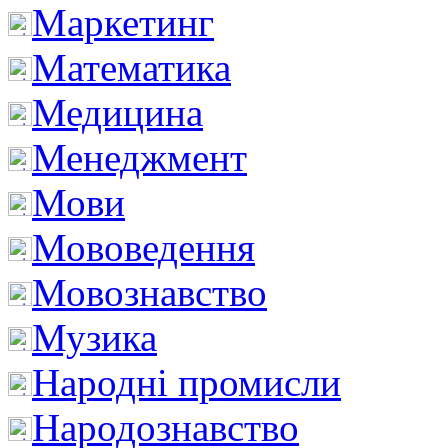
Маркетинг
Математика
Медицина
Менеджмент
Мови
Мововедення
Мовознавство
Музика
Народні промисли
Народознавство