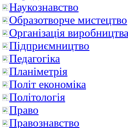
Наукознавство
Образотворче мистецтво
Організація виробництв
Підприємництво
Педагогіка
Планіметрія
Політ економіка
Політологія
Право
Правознавство