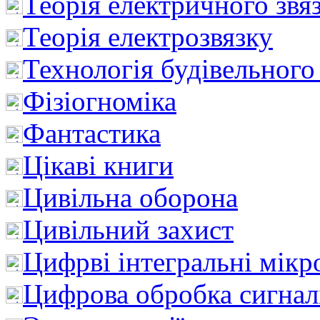
Теорія електричного звя
Теорія електрозвязку
Технологія будівельного
Фізіогноміка
Фантастика
Цікаві книги
Цивільна оборона
Цивільний захист
Цифрві інтегральні мік
Цифрова обробка сигнал