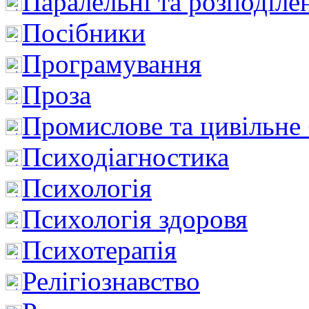
Паралельні та розподіле
Посібники
Програмування
Проза
Промислове та цивільне
Психодіагностика
Психологія
Психологія здоровя
Психотерапія
Релігіознавство