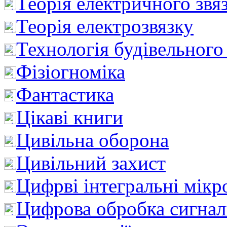
Теорія електричного звя
Теорія електрозвязку
Технологія будівельного
Фізіогноміка
Фантастика
Цікаві книги
Цивільна оборона
Цивільний захист
Цифрві інтегральні мік
Цифрова обробка сигнал