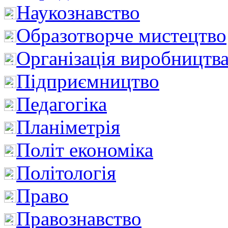
Наукознавство
Образотворче мистецтво
Організація виробництв
Підприємництво
Педагогіка
Планіметрія
Політ економіка
Політологія
Право
Правознавство