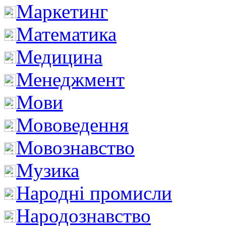
Маркетинг
Математика
Медицина
Менеджмент
Мови
Мововедення
Мовознавство
Музика
Народні промисли
Народознавство