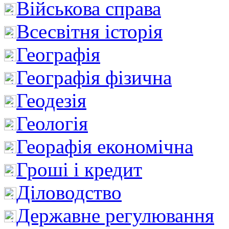
Військова справа
Всесвітня історія
Географія
Географія фізична
Геодезія
Геологія
Георафія економічна
Гроші і кредит
Діловодство
Державне регулювання