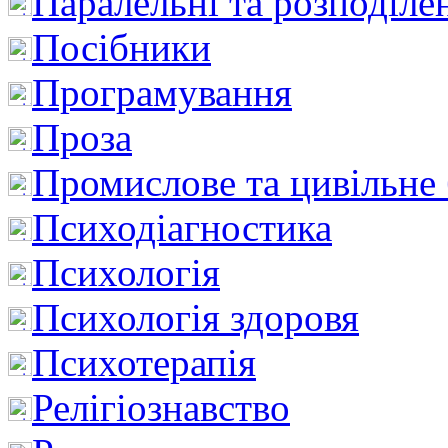
Паралельні та розподіле
Посібники
Програмування
Проза
Промислове та цивільне
Психодіагностика
Психологія
Психологія здоровя
Психотерапія
Релігіознавство