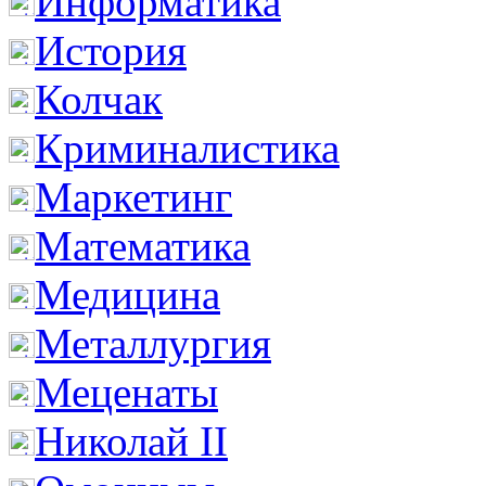
Информатика
История
Колчак
Криминалистика
Маркетинг
Математика
Медицина
Металлургия
Меценаты
Николай II