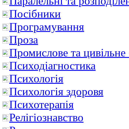
Паралельні та розподіле
Посібники
Програмування
Проза
Промислове та цивільне
Психодіагностика
Психологія
Психологія здоровя
Психотерапія
Релігіознавство