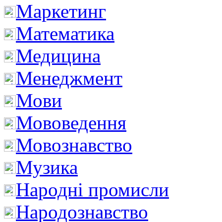
Маркетинг
Математика
Медицина
Менеджмент
Мови
Мововедення
Мовознавство
Музика
Народні промисли
Народознавство