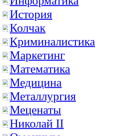
Информатика
История
Колчак
Криминалистика
Маркетинг
Математика
Медицина
Металлургия
Меценаты
Николай II