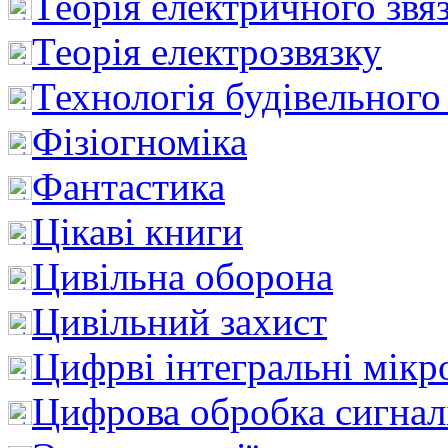
Теорія електричного звя
Теорія електрозвязку
Технологія будівельного
Фізіогноміка
Фантастика
Цікаві книги
Цивільна оборона
Цивільний захист
Цифрві інтегральні мік
Цифрова обробка сигнал