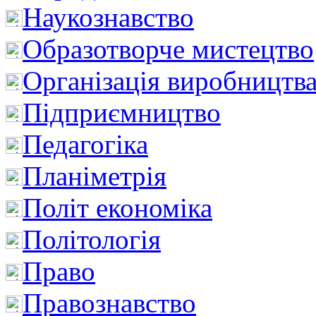
Наукознавство
Образотворче мистецтво
Організація виробництв
Підприємництво
Педагогіка
Планіметрія
Політ економіка
Політологія
Право
Правознавство