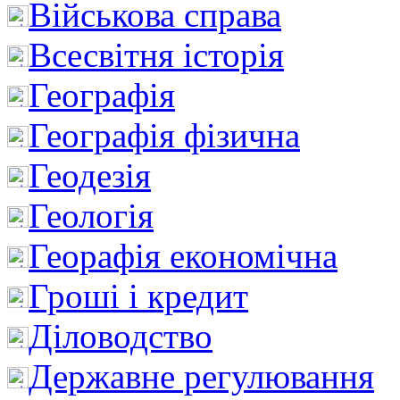
Військова справа
Всесвітня історія
Географія
Географія фізична
Геодезія
Геологія
Георафія економічна
Гроші і кредит
Діловодство
Державне регулювання