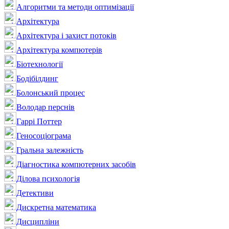
Алгоритми та методи оптимізації
Архітектура
Архітектура і захист потоків
Архітектура компютерів
Біотехнології
Бодібілдинг
Болонський процес
Володар перснів
Гаррі Поттер
Геносоціограма
Гральна залежність
Діагностика компютерних засобів
Ділова психологія
Детективи
Дискретна математика
Дисципліни