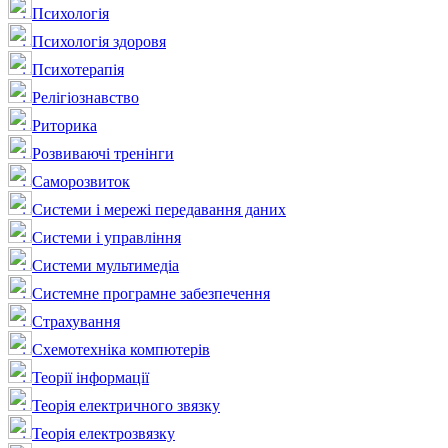
Психологія
Психологія здоровя
Психотерапія
Релігіознавство
Риторика
Розвиваючі тренінги
Саморозвиток
Системи і мережі передавання даних
Системи і управління
Системи мультимедіа
Системне програмне забезпечення
Страхування
Схемотехніка компютерів
Теорії інформації
Теорія електричного звязку
Теорія електрозвязку