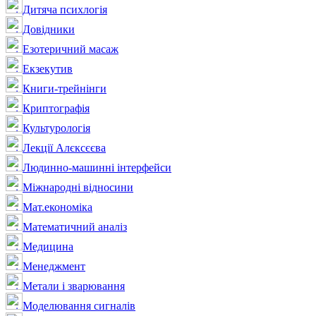
Дитяча психлогія
Довідники
Езотеричний масаж
Екзекутив
Книги-трейнінги
Криптографія
Культурологія
Лекції Алєксєєва
Людинно-машинні інтерфейси
Міжнародні відносини
Мат.економіка
Математичний аналіз
Медицина
Менеджмент
Метали і зварювання
Моделювання сигналів