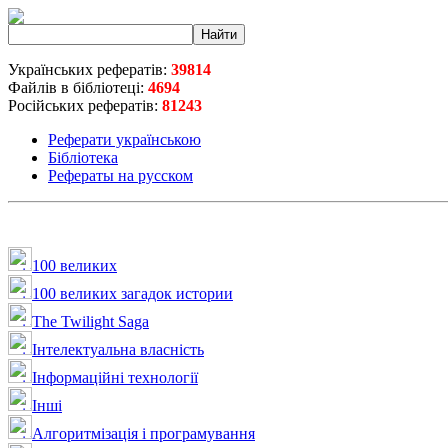
Українських рефератів:
39814
Файлів в бібліотеці:
4694
Російських рефератів:
81243
Реферати українською
Бібліотека
Рефераты на русском
100 великих
100 великих загадок истории
The Twilight Saga
Інтелектуальна влaсність
Інформаційні технології
Інші
Алгоритмізація і програмування