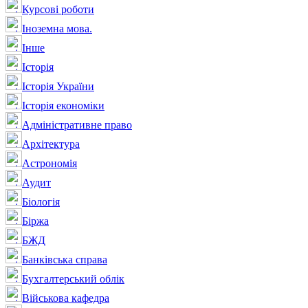
Курсові роботи
Іноземна мова.
Інше
Історія
Історія України
Історія економіки
Адміністративне право
Архітектура
Астрономія
Аудит
Біологія
Біржа
БЖД
Банківська справа
Бухгалтерський облік
Військова кафедра