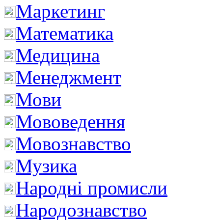
Маркетинг
Математика
Медицина
Менеджмент
Мови
Мововедення
Мовознавство
Музика
Народні промисли
Народознавство