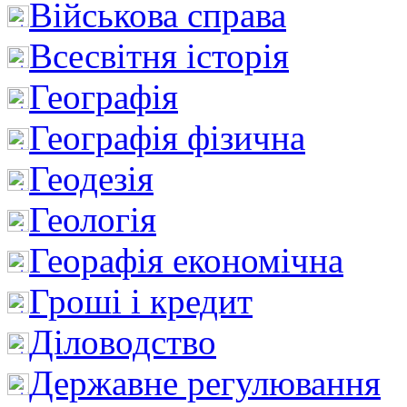
Військова справа
Всесвітня історія
Географія
Географія фізична
Геодезія
Геологія
Георафія економічна
Гроші і кредит
Діловодство
Державне регулювання