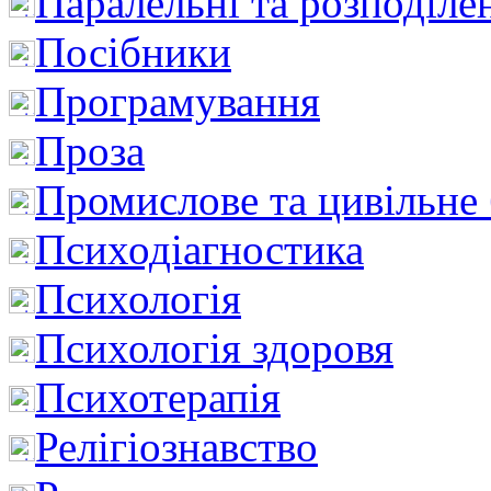
Паралельні та розподіле
Посібники
Програмування
Проза
Промислове та цивільне
Психодіагностика
Психологія
Психологія здоровя
Психотерапія
Релігіознавство