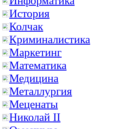
Информатика
История
Колчак
Криминалистика
Маркетинг
Математика
Медицина
Металлургия
Меценаты
Николай II