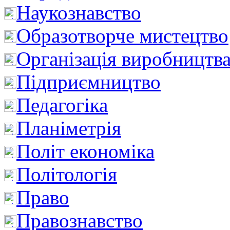
Наукознавство
Образотворче мистецтво
Організація виробництв
Підприємництво
Педагогіка
Планіметрія
Політ економіка
Політологія
Право
Правознавство