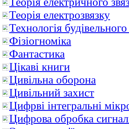
Теорія електричного звя
Теорія електрозвязку
Технологія будівельного
Фізіогноміка
Фантастика
Цікаві книги
Цивільна оборона
Цивільний захист
Цифрві інтегральні мік
Цифрова обробка сигнал