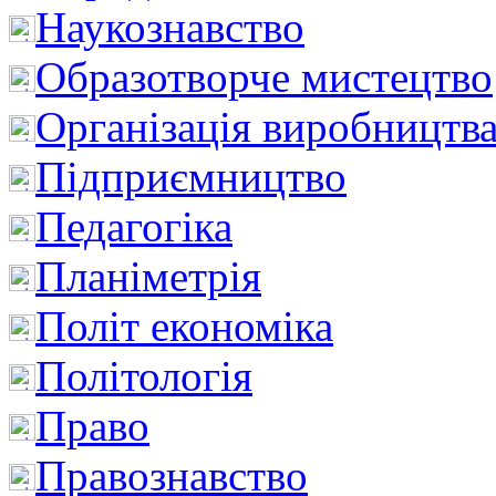
Наукознавство
Образотворче мистецтво
Організація виробництв
Підприємництво
Педагогіка
Планіметрія
Політ економіка
Політологія
Право
Правознавство