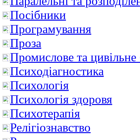
Паралельні та розподіле
Посібники
Програмування
Проза
Промислове та цивільне
Психодіагностика
Психологія
Психологія здоровя
Психотерапія
Релігіознавство