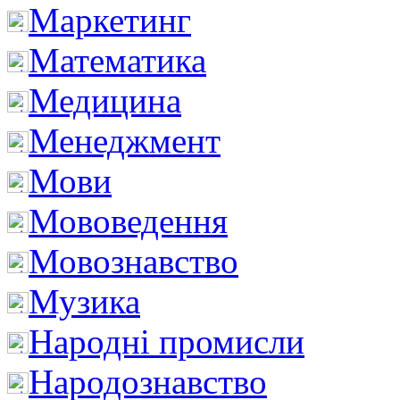
Маркетинг
Математика
Медицина
Менеджмент
Мови
Мововедення
Мовознавство
Музика
Народні промисли
Народознавство