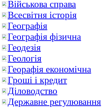
Військова справа
Всесвітня історія
Географія
Географія фізична
Геодезія
Геологія
Георафія економічна
Гроші і кредит
Діловодство
Державне регулювання