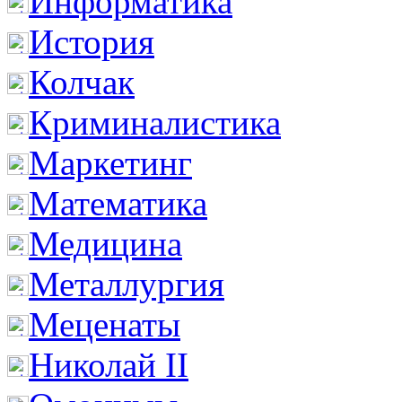
Информатика
История
Колчак
Криминалистика
Маркетинг
Математика
Медицина
Металлургия
Меценаты
Николай II