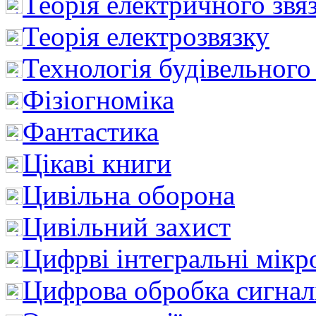
Теорія електричного звя
Теорія електрозвязку
Технологія будівельного
Фізіогноміка
Фантастика
Цікаві книги
Цивільна оборона
Цивільний захист
Цифрві інтегральні мік
Цифрова обробка сигнал