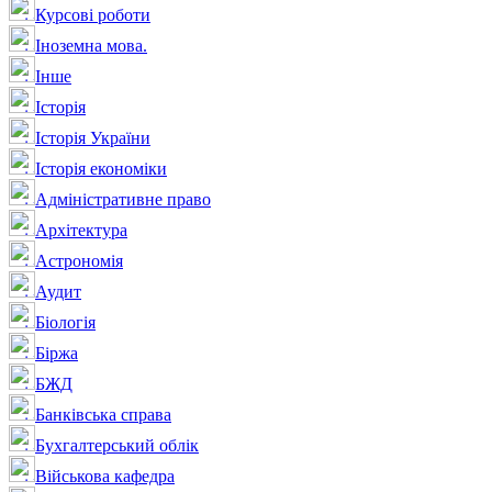
Курсові роботи
Іноземна мова.
Інше
Історія
Історія України
Історія економіки
Адміністративне право
Архітектура
Астрономія
Аудит
Біологія
Біржа
БЖД
Банківська справа
Бухгалтерський облік
Військова кафедра