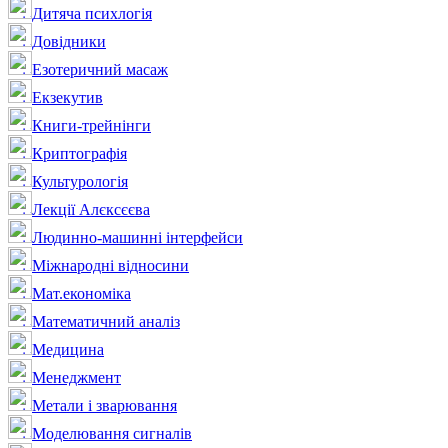
Дитяча психлогія
Довідники
Езотеричний масаж
Екзекутив
Книги-трейнінги
Криптографія
Культурологія
Лекції Алєксєєва
Людинно-машинні інтерфейси
Міжнародні відносини
Мат.економіка
Математичний аналіз
Медицина
Менеджмент
Метали і зварювання
Моделювання сигналів