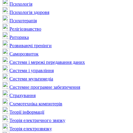
Психологія
Психологія здоровя
Психотерапія
Релігіознавство
Риторика
Розвиваючі тренінги
Саморозвиток
Системи і мережі передавання даних
Системи і управління
Системи мультимедіа
Системне програмне забезпечення
Страхування
Схемотехніка компютерів
Теорії інформації
Теорія електричного звязку
Теорія електрозвязку