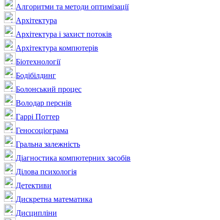
Алгоритми та методи оптимізації
Архітектура
Архітектура і захист потоків
Архітектура компютерів
Біотехнології
Бодібілдинг
Болонський процес
Володар перснів
Гаррі Поттер
Геносоціограма
Гральна залежність
Діагностика компютерних засобів
Ділова психологія
Детективи
Дискретна математика
Дисципліни