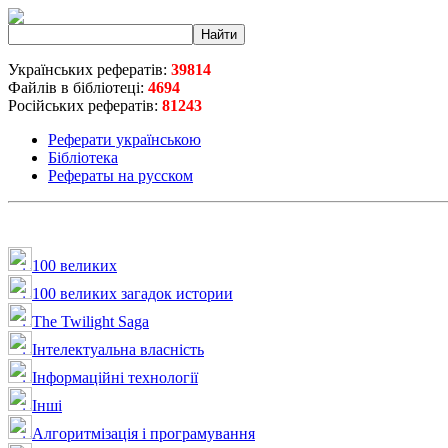
Українських рефератів:
39814
Файлів в бібліотеці:
4694
Російських рефератів:
81243
Реферати українською
Бібліотека
Рефераты на русском
100 великих
100 великих загадок истории
The Twilight Saga
Інтелектуальна влaсність
Інформаційні технології
Інші
Алгоритмізація і програмування