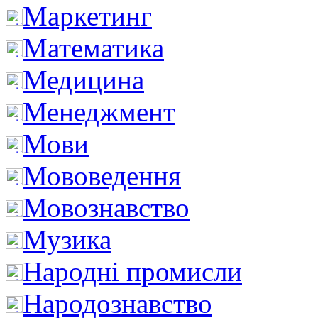
Маркетинг
Математика
Медицина
Менеджмент
Мови
Мововедення
Мовознавство
Музика
Народні промисли
Народознавство