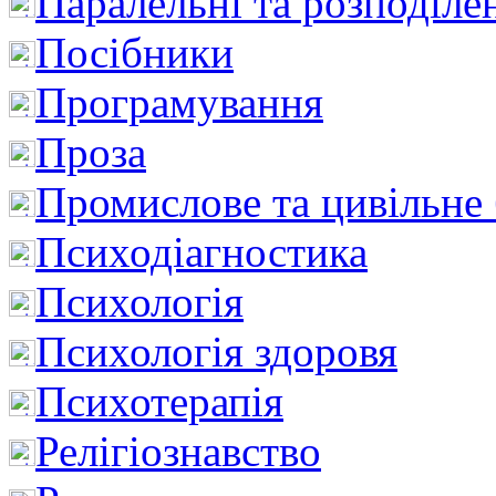
Паралельні та розподіле
Посібники
Програмування
Проза
Промислове та цивільне
Психодіагностика
Психологія
Психологія здоровя
Психотерапія
Релігіознавство