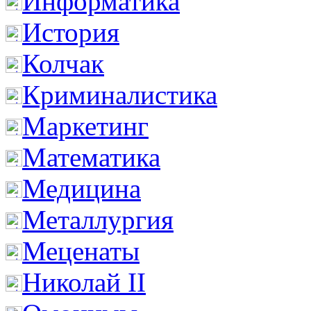
Информатика
История
Колчак
Криминалистика
Маркетинг
Математика
Медицина
Металлургия
Меценаты
Николай II