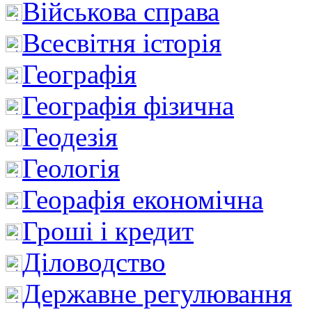
Військова справа
Всесвітня історія
Географія
Географія фізична
Геодезія
Геологія
Георафія економічна
Гроші і кредит
Діловодство
Державне регулювання