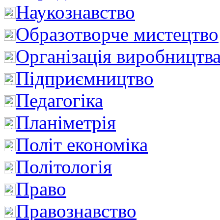
Наукознавство
Образотворче мистецтво
Організація виробництв
Підприємництво
Педагогіка
Планіметрія
Політ економіка
Політологія
Право
Правознавство