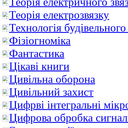
Теорія електричного звя
Теорія електрозвязку
Технологія будівельного
Фізіогноміка
Фантастика
Цікаві книги
Цивільна оборона
Цивільний захист
Цифрві інтегральні мік
Цифрова обробка сигнал