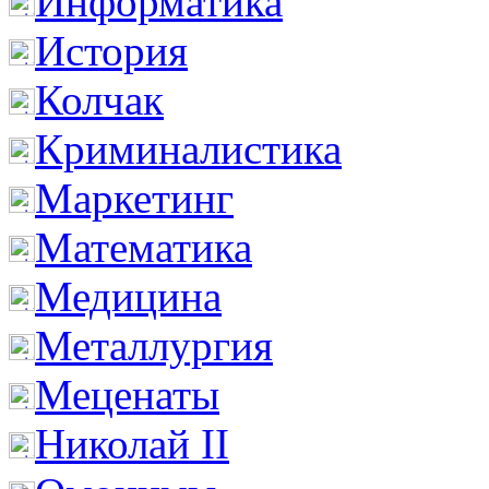
Информатика
История
Колчак
Криминалистика
Маркетинг
Математика
Медицина
Металлургия
Меценаты
Николай II