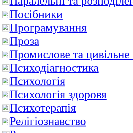
Паралельні та розподіле
Посібники
Програмування
Проза
Промислове та цивільне
Психодіагностика
Психологія
Психологія здоровя
Психотерапія
Релігіознавство