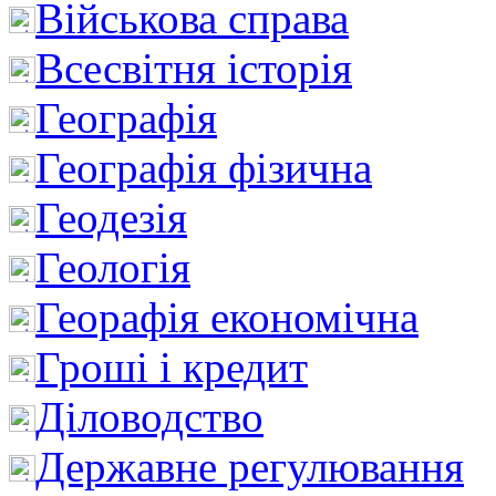
Військова справа
Всесвітня історія
Географія
Географія фізична
Геодезія
Геологія
Георафія економічна
Гроші і кредит
Діловодство
Державне регулювання