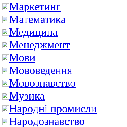
Маркетинг
Математика
Медицина
Менеджмент
Мови
Мововедення
Мовознавство
Музика
Народні промисли
Народознавство