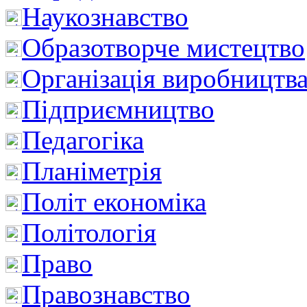
Наукознавство
Образотворче мистецтво
Організація виробництв
Підприємництво
Педагогіка
Планіметрія
Політ економіка
Політологія
Право
Правознавство