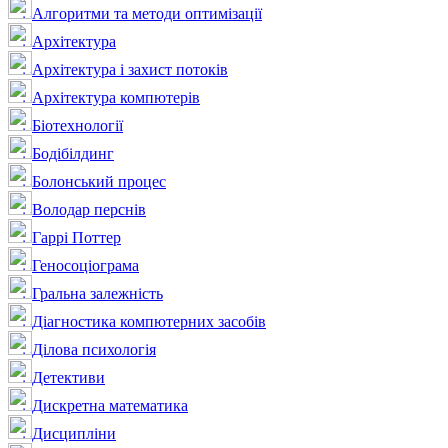
Алгоритми та методи оптимізації
Архітектура
Архітектура і захист потоків
Архітектура компютерів
Біотехнології
Бодібілдинг
Болонський процес
Володар перснів
Гаррі Поттер
Геносоціограма
Гральна залежність
Діагностика компютерних засобів
Ділова психологія
Детективи
Дискретна математика
Дисципліни