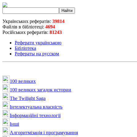
Українських рефератів:
39814
Файлів в бібліотеці:
4694
Російських рефератів:
81243
Реферати українською
Бібліотека
Рефераты на русском
100 великих
100 великих загадок истории
The Twilight Saga
Інтелектуальна влaсність
Інформаційні технології
Інші
Алгоритмізація і програмування