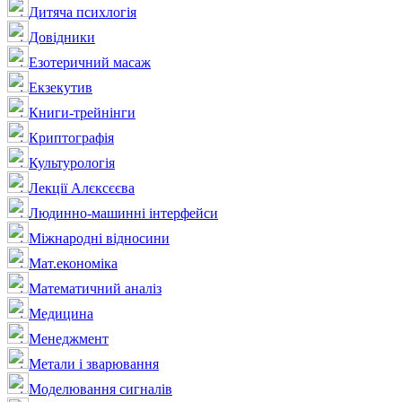
Дитяча психлогія
Довідники
Езотеричний масаж
Екзекутив
Книги-трейнінги
Криптографія
Культурологія
Лекції Алєксєєва
Людинно-машинні інтерфейси
Міжнародні відносини
Мат.економіка
Математичний аналіз
Медицина
Менеджмент
Метали і зварювання
Моделювання сигналів