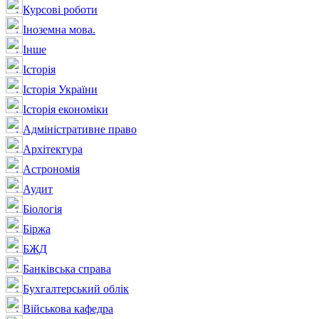
Курсові роботи
Іноземна мова.
Інше
Історія
Історія України
Історія економіки
Адміністративне право
Архітектура
Астрономія
Аудит
Біологія
Біржа
БЖД
Банківська справа
Бухгалтерський облік
Військова кафедра