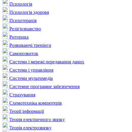
Психологія
Психологія здоровя
Психотерапія
Релігіознавство
Риторика
Розвиваючі тренінги
Саморозвиток
Системи і мережі передавання даних
Системи і управління
Системи мультимедіа
Системне програмне забезпечення
Страхування
Схемотехніка компютерів
Теорії інформації
Теорія електричного звязку
Теорія електрозвязку