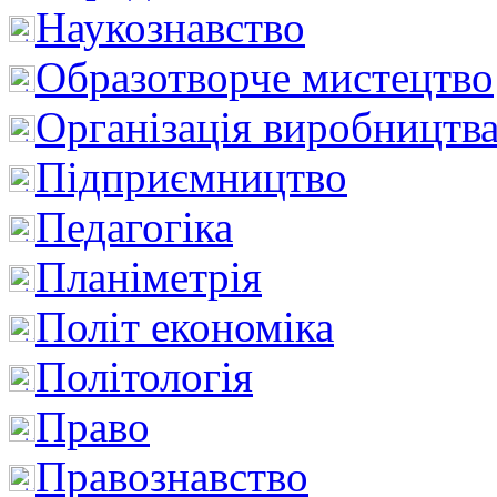
Наукознавство
Образотворче мистецтво
Організація виробництв
Підприємництво
Педагогіка
Планіметрія
Політ економіка
Політологія
Право
Правознавство