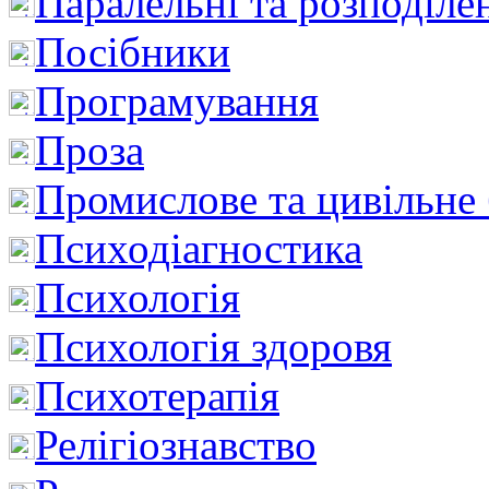
Паралельні та розподіле
Посібники
Програмування
Проза
Промислове та цивільне
Психодіагностика
Психологія
Психологія здоровя
Психотерапія
Релігіознавство