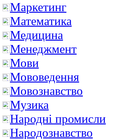
Маркетинг
Математика
Медицина
Менеджмент
Мови
Мововедення
Мовознавство
Музика
Народні промисли
Народознавство