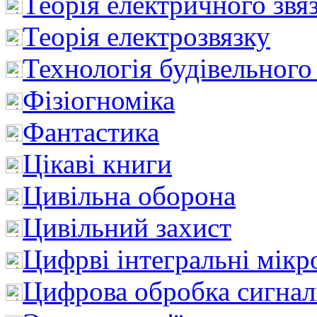
Теорія електричного звя
Теорія електрозвязку
Технологія будівельного
Фізіогноміка
Фантастика
Цікаві книги
Цивільна оборона
Цивільний захист
Цифрві інтегральні мік
Цифрова обробка сигнал