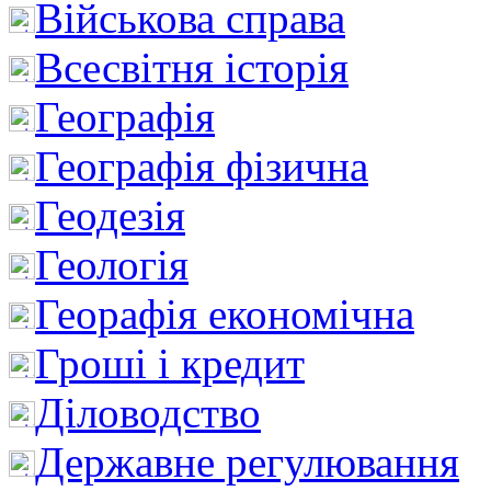
Військова справа
Всесвітня історія
Географія
Географія фізична
Геодезія
Геологія
Георафія економічна
Гроші і кредит
Діловодство
Державне регулювання