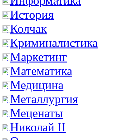
Информатика
История
Колчак
Криминалистика
Маркетинг
Математика
Медицина
Металлургия
Меценаты
Николай II