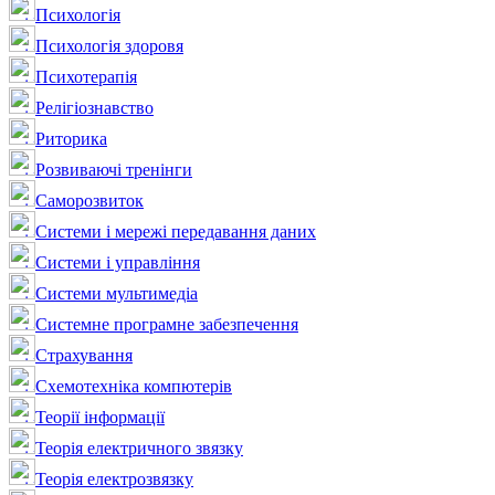
Психологія
Психологія здоровя
Психотерапія
Релігіознавство
Риторика
Розвиваючі тренінги
Саморозвиток
Системи і мережі передавання даних
Системи і управління
Системи мультимедіа
Системне програмне забезпечення
Страхування
Схемотехніка компютерів
Теорії інформації
Теорія електричного звязку
Теорія електрозвязку