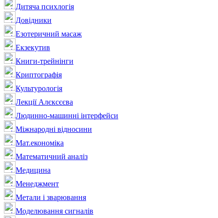
Дитяча психлогія
Довідники
Езотеричний масаж
Екзекутив
Книги-трейнінги
Криптографія
Культурологія
Лекції Алєксєєва
Людинно-машинні інтерфейси
Міжнародні відносини
Мат.економіка
Математичний аналіз
Медицина
Менеджмент
Метали і зварювання
Моделювання сигналів