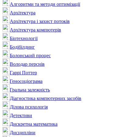
Алгоритми та методи оптимізації
Архітектура
Архітектура і захист потоків
Архітектура компютерів
Біотехнології
Бодібілдинг
Болонський процес
Володар перснів
Гаррі Поттер
Геносоціограма
Гральна залежність
Діагностика компютерних засобів
Ділова психологія
Детективи
Дискретна математика
Дисципліни