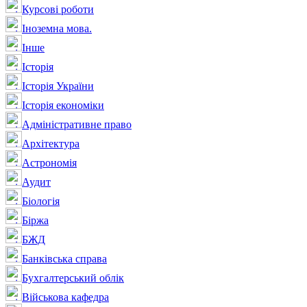
Курсові роботи
Іноземна мова.
Інше
Історія
Історія України
Історія економіки
Адміністративне право
Архітектура
Астрономія
Аудит
Біологія
Біржа
БЖД
Банківська справа
Бухгалтерський облік
Військова кафедра