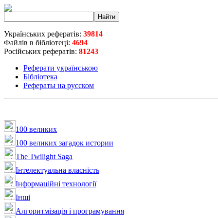
Українських рефератів:
39814
Файлів в бібліотеці:
4694
Російських рефератів:
81243
Реферати українською
Бібліотека
Рефераты на русском
100 великих
100 великих загадок истории
The Twilight Saga
Інтелектуальна влaсність
Інформаційні технології
Інші
Алгоритмізація і програмування