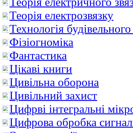
Теорія електричного звя
Теорія електрозвязку
Технологія будівельного
Фізіогноміка
Фантастика
Цікаві книги
Цивільна оборона
Цивільний захист
Цифрві інтегральні мік
Цифрова обробка сигнал