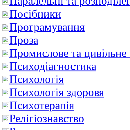
Паралельні та розподіле
Посібники
Програмування
Проза
Промислове та цивільне
Психодіагностика
Психологія
Психологія здоровя
Психотерапія
Релігіознавство