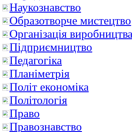
Наукознавство
Образотворче мистецтво
Організація виробництв
Підприємництво
Педагогіка
Планіметрія
Політ економіка
Політологія
Право
Правознавство