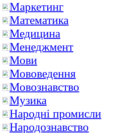
Маркетинг
Математика
Медицина
Менеджмент
Мови
Мововедення
Мовознавство
Музика
Народні промисли
Народознавство