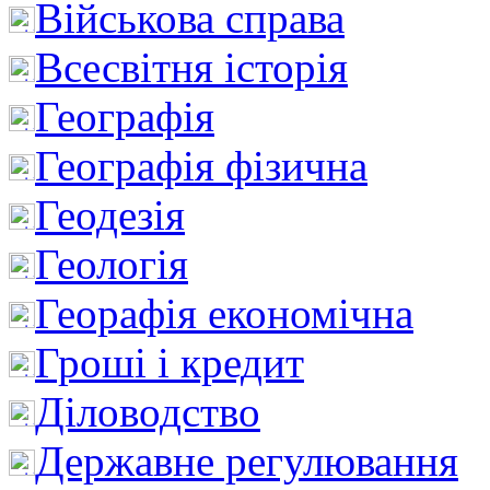
Військова справа
Всесвітня історія
Географія
Географія фізична
Геодезія
Геологія
Георафія економічна
Гроші і кредит
Діловодство
Державне регулювання