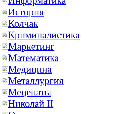
Информатика
История
Колчак
Криминалистика
Маркетинг
Математика
Медицина
Металлургия
Меценаты
Николай II