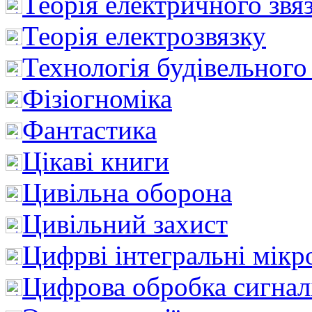
Теорія електричного звя
Теорія електрозвязку
Технологія будівельного
Фізіогноміка
Фантастика
Цікаві книги
Цивільна оборона
Цивільний захист
Цифрві інтегральні мік
Цифрова обробка сигнал