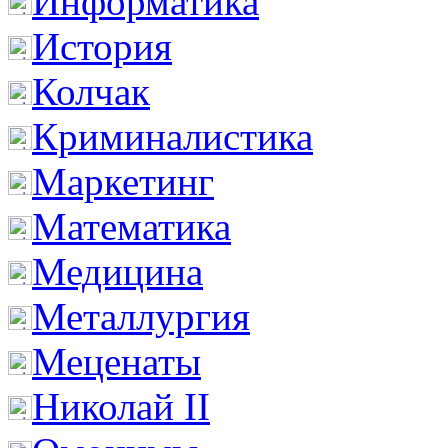
Информатика
История
Колчак
Криминалистика
Маркетинг
Математика
Медицина
Металлургия
Меценаты
Николай II