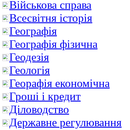
Військова справа
Всесвітня історія
Географія
Географія фізична
Геодезія
Геологія
Георафія економічна
Гроші і кредит
Діловодство
Державне регулювання