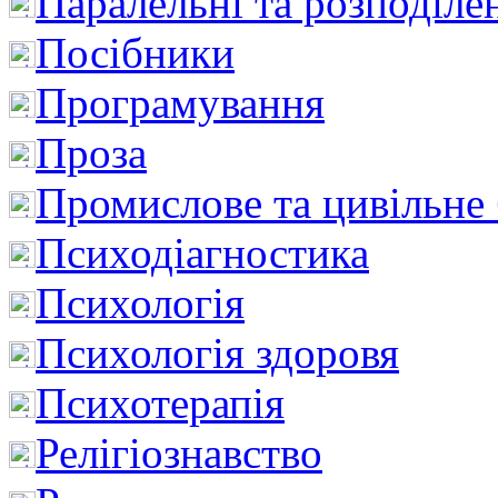
Паралельні та розподіле
Посібники
Програмування
Проза
Промислове та цивільне
Психодіагностика
Психологія
Психологія здоровя
Психотерапія
Релігіознавство