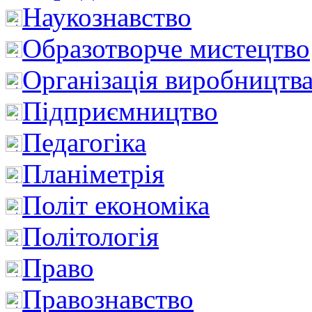
Наукознавство
Образотворче мистецтво
Організація виробництв
Підприємництво
Педагогіка
Планіметрія
Політ економіка
Політологія
Право
Правознавство