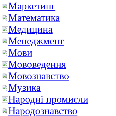
Маркетинг
Математика
Медицина
Менеджмент
Мови
Мововедення
Мовознавство
Музика
Народні промисли
Народознавство