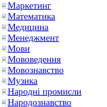
Маркетинг
Математика
Медицина
Менеджмент
Мови
Мововедення
Мовознавство
Музика
Народні промисли
Народознавство