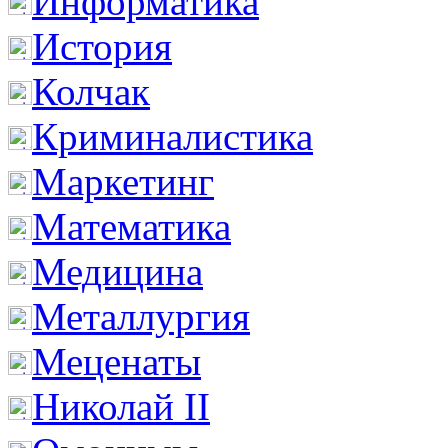
Информатика
История
Колчак
Криминалистика
Маркетинг
Математика
Медицина
Металлургия
Меценаты
Николай II