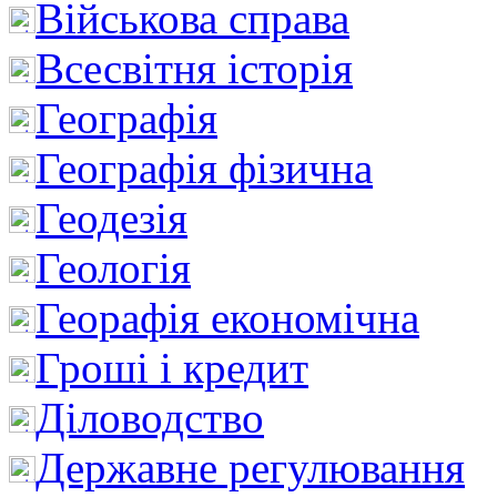
Військова справа
Всесвітня історія
Географія
Географія фізична
Геодезія
Геологія
Георафія економічна
Гроші і кредит
Діловодство
Державне регулювання