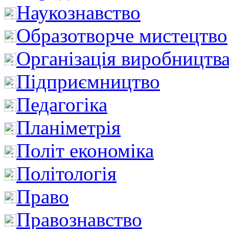
Наукознавство
Образотворче мистецтво
Організація виробництв
Підприємництво
Педагогіка
Планіметрія
Політ економіка
Політологія
Право
Правознавство