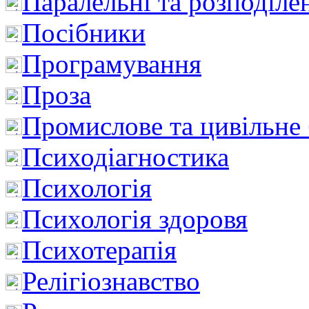
Паралельні та розподіле
Посібники
Програмування
Проза
Промислове та цивільне
Психодіагностика
Психологія
Психологія здоровя
Психотерапія
Релігіознавство