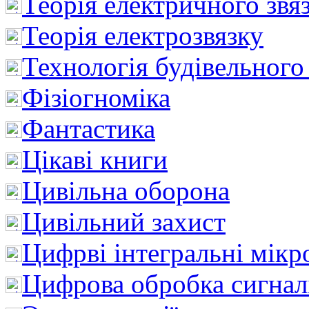
Теорія електричного звя
Теорія електрозвязку
Технологія будівельного
Фізіогноміка
Фантастика
Цікаві книги
Цивільна оборона
Цивільний захист
Цифрві інтегральні мік
Цифрова обробка сигнал