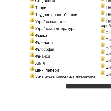
Те
Соціологія
Те
Твори
Те
Трудове право України
Те
Українознавство
вироб
Українська література
Фі
Фізика
Фа
Філологія
Ці
Філософія
Ци
Фінанси
Ци
Хімія
Ци
Цінні папери
Ци
Українська бурлескна література
Эн
Матеріали по навчанню
1
Ис
Лабораторні роботи
Ін
Практичні заняття
Св
Розрахункові роботи
Ст