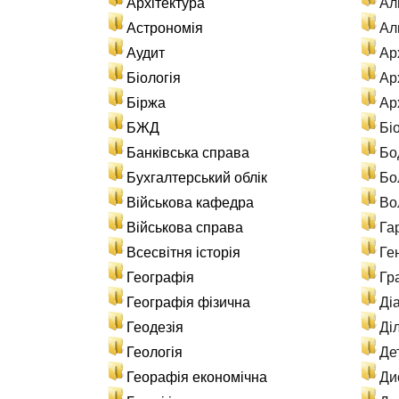
Архітектура
Ал
Астрономія
Ал
Аудит
Ар
Біологія
Арх
Біржа
Ар
БЖД
Бі
Банківська справа
Бо
Бухгалтерський облік
Бо
Військова кафедра
Во
Військова справа
Га
Всесвітня історія
Ге
Географія
Гр
Географія фізична
Ді
Геодезія
Ді
Геологія
Де
Георафія економічна
Ди