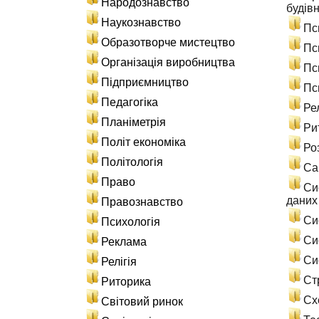
Народознавство
будів
Наукознавство
Пс
Образотворче мистецтво
Пс
Організація виробництва
Пс
Підприємництво
Пс
Педагогіка
Ре
Планіметрія
Ри
Політ економіка
Ро
Політологія
Са
Право
Си
даних
Правознавство
Си
Психологія
Си
Реклама
Си
Релігія
Ст
Риторика
Сх
Світовий ринок