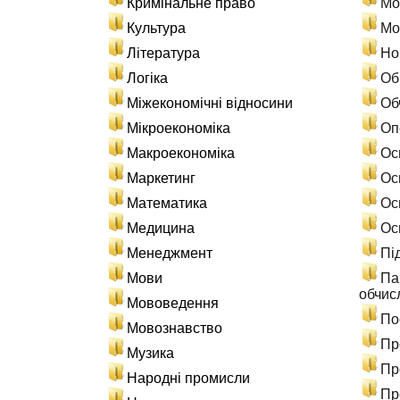
Кримінальне право
Мо
Культура
Мо
Література
Но
Логіка
Об
Міжекономічні відносини
Об
Мікроекономіка
Оп
Макроекономіка
Ос
Маркетинг
Ос
Математика
Ос
Медицина
Ос
Менеджмент
Пі
Мови
Па
обчис
Мововедення
По
Мовознавство
Пр
Музика
Пр
Народні промисли
Пр