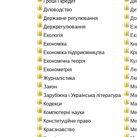
Гроші і кредит
Ди
Діловодство
Ди
Державне регулювання
До
Держрегулювання
Ез
Екологія
Ек
Економіка
Кн
Економіка підприємництва
Кр
Економічна теорія
Ку
Економетрія
Ле
Журналістика
Лю
Закон
Мі
Зарубіжна і Українська література
Ма
Кодекси
Ма
Компютерні науки
Ме
Конституційне право
Ме
Краєзнавство
Ме