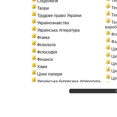
Те
Соціологія
Те
Твори
Те
Трудове право України
Те
Українознавство
вироб
Українська література
Фі
Фізика
Фа
Філологія
Ці
Філософія
Ци
Фінанси
Ци
Хімія
Ци
Цінні папери
Ци
Українська бурлескна література
Эн
Матеріали по навчанню
1
Ис
Лабораторні роботи
Ін
Практичні заняття
Св
Розрахункові роботи
Ст