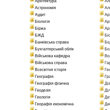
Архітектура
Ал
Астрономія
Ал
Аудит
Ар
Біологія
Арх
Біржа
Ар
БЖД
Бі
Банківська справа
Бо
Бухгалтерський облік
Бо
Військова кафедра
Во
Військова справа
Га
Всесвітня історія
Ге
Географія
Гр
Географія фізична
Ді
Геодезія
Ді
Геологія
Де
Георафія економічна
Ди