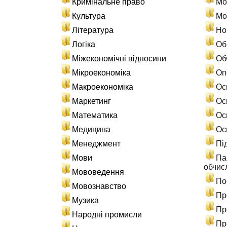
Кримінальне право
Мо
Культура
Мо
Література
Но
Логіка
Об
Міжекономічні відносини
Об
Мікроекономіка
Оп
Макроекономіка
Ос
Маркетинг
Ос
Математика
Ос
Медицина
Ос
Менеджмент
Пі
Мови
Па
обчис
Мововедення
По
Мовознавство
Пр
Музика
Пр
Народні промисли
Пр