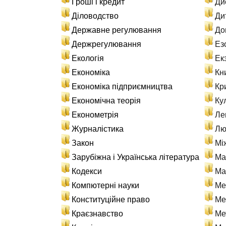
Гроші і кредит
Ди
Діловодство
Ди
Державне регулювання
До
Держрегулювання
Ез
Екологія
Ек
Економіка
Кн
Економіка підприємництва
Кр
Економічна теорія
Ку
Економетрія
Ле
Журналістика
Лю
Закон
Мі
Зарубіжна і Українська література
Ма
Кодекси
Ма
Компютерні науки
Ме
Конституційне право
Ме
Краєзнавство
Ме