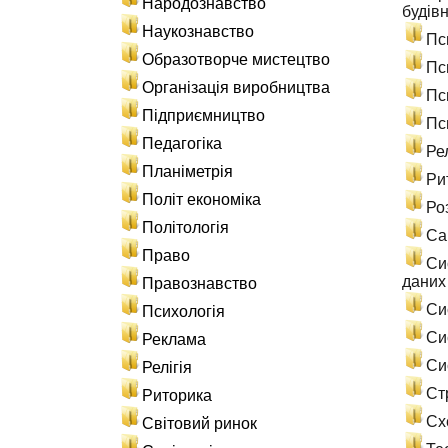
Народознавство
будів
Наукознавство
Пс
Образотворче мистецтво
Пс
Організація виробництва
Пс
Підприємництво
Пс
Педагогіка
Ре
Планіметрія
Ри
Політ економіка
Ро
Політологія
Са
Право
Си
даних
Правознавство
Си
Психологія
Си
Реклама
Си
Релігія
Ст
Риторика
Сх
Світовий ринок