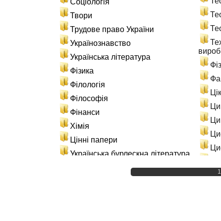
Те
Соціологія
Те
Твори
Те
Трудове право України
Те
Українознавство
вироб
Українська література
Фі
Фізика
Фа
Філологія
Ці
Філософія
Ци
Фінанси
Ци
Хімія
Ци
Цінні папери
Ци
Українська бурлескна література
Эн
Матеріали по навчанню
1
Ис
Лабораторні роботи
Ін
Практичні заняття
Св
Розрахункові роботи
Ст