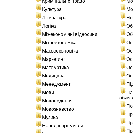
Кримінальне право
Мо
Культура
Мо
Література
Но
Логіка
Об
Міжекономічні відносини
Об
Мікроекономіка
Оп
Макроекономіка
Ос
Маркетинг
Ос
Математика
Ос
Медицина
Ос
Менеджмент
Пі
Мови
Па
обчис
Мововедення
По
Мовознавство
Пр
Музика
Пр
Народні промисли
Пр