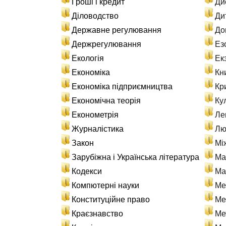
Гроші і кредит
Ди
Діловодство
Ди
Державне регулювання
До
Держрегулювання
Ез
Екологія
Ек
Економіка
Кн
Економіка підприємництва
Кр
Економічна теорія
Ку
Економетрія
Ле
Журналістика
Лю
Закон
Мі
Зарубіжна і Українська література
Ма
Кодекси
Ма
Компютерні науки
Ме
Конституційне право
Ме
Краєзнавство
Ме