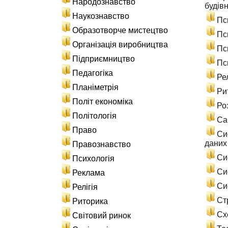
Народознавство
будів
Наукознавство
Пс
Образотворче мистецтво
Пс
Організація виробництва
Пс
Підприємництво
Пс
Педагогіка
Ре
Планіметрія
Ри
Політ економіка
Ро
Політологія
Са
Право
Си
даних
Правознавство
Си
Психологія
Си
Реклама
Си
Релігія
Ст
Риторика
Сх
Світовий ринок