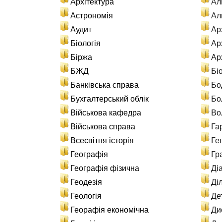
Архітектура
Ал
Астрономія
Ал
Аудит
Ар
Біологія
Арх
Біржа
Ар
БЖД
Бі
Банківська справа
Бо
Бухгалтерський облік
Бо
Військова кафедра
Во
Військова справа
Га
Всесвітня історія
Ге
Географія
Гр
Географія фізична
Ді
Геодезія
Ді
Геологія
Де
Георафія економічна
Ди