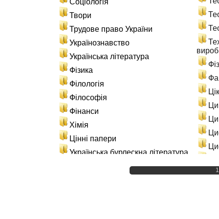
Те
Соціологія
Те
Твори
Те
Трудове право України
Те
Українознавство
вироб
Українська література
Фі
Фізика
Фа
Філологія
Ці
Філософія
Ци
Фінанси
Ци
Хімія
Ци
Цінні папери
Ци
Українська бурлескна література
Эн
Матеріали по навчанню
1
Ис
Лабораторні роботи
Ін
Практичні заняття
Св
Розрахункові роботи
Ст