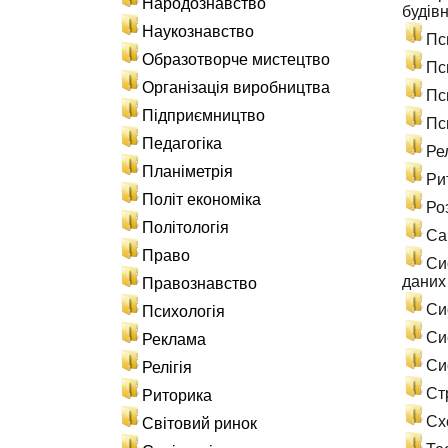
Народознавство
будів
Наукознавство
Пс
Образотворче мистецтво
Пс
Організація виробництва
Пс
Підприємництво
Пс
Педагогіка
Ре
Планіметрія
Ри
Політ економіка
Ро
Політологія
Са
Право
Си
даних
Правознавство
Си
Психологія
Си
Реклама
Си
Релігія
Ст
Риторика
Сх
Світовий ринок