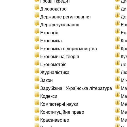
Гроші і кредит
Ди
Діловодство
Ди
Державне регулювання
До
Держрегулювання
Ез
Екологія
Ек
Економіка
Кн
Економіка підприємництва
Кр
Економічна теорія
Ку
Економетрія
Ле
Журналістика
Лю
Закон
Мі
Зарубіжна і Українська література
Ма
Кодекси
Ма
Компютерні науки
Ме
Конституційне право
Ме
Краєзнавство
Ме