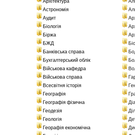
Архітектура
Ал
Астрономія
Ал
Аудит
Ар
Біологія
Арх
Біржа
Ар
БЖД
Бі
Банківська справа
Бо
Бухгалтерський облік
Бо
Військова кафедра
Во
Військова справа
Га
Всесвітня історія
Ге
Географія
Гр
Географія фізична
Ді
Геодезія
Ді
Геологія
Де
Георафія економічна
Ди