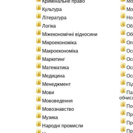
Кримінальне право
Мо
Культура
Мо
Література
Но
Логіка
Об
Міжекономічні відносини
Об
Мікроекономіка
Оп
Макроекономіка
Ос
Маркетинг
Ос
Математика
Ос
Медицина
Ос
Менеджмент
Пі
Мови
Па
обчис
Мововедення
По
Мовознавство
Пр
Музика
Пр
Народні промисли
Пр