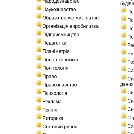
Народознавство
будів
Наукознавство
Пс
Образотворче мистецтво
Пс
Організація виробництва
Пс
Підприємництво
Пс
Педагогіка
Ре
Планіметрія
Ри
Політ економіка
Ро
Політологія
Са
Право
Си
даних
Правознавство
Си
Психологія
Си
Реклама
Си
Релігія
Ст
Риторика
Сх
Світовий ринок