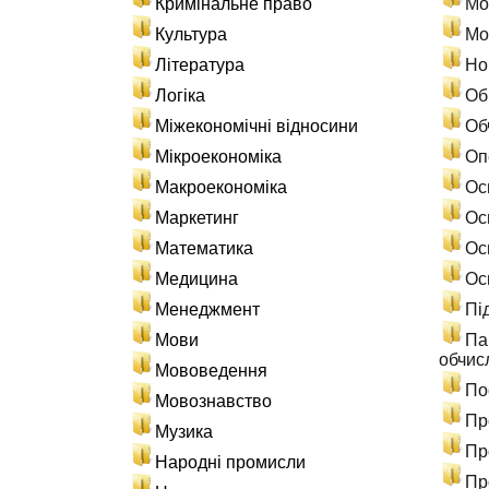
Кримінальне право
Мо
Культура
Мо
Література
Но
Логіка
Об
Міжекономічні відносини
Об
Мікроекономіка
Оп
Макроекономіка
Ос
Маркетинг
Ос
Математика
Ос
Медицина
Ос
Менеджмент
Пі
Мови
Па
обчис
Мововедення
По
Мовознавство
Пр
Музика
Пр
Народні промисли
Пр