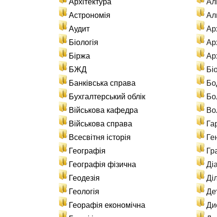
Архітектура
Ал
Астрономія
Ал
Аудит
Ар
Біологія
Арх
Біржа
Ар
БЖД
Бі
Банківська справа
Бо
Бухгалтерський облік
Бо
Військова кафедра
Во
Військова справа
Га
Всесвітня історія
Ге
Географія
Гр
Географія фізична
Ді
Геодезія
Ді
Геологія
Де
Георафія економічна
Ди