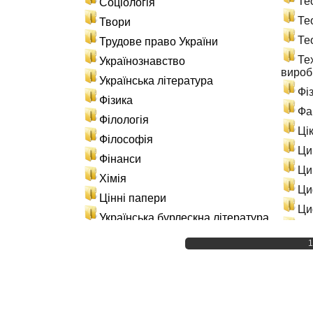
Те
Соціологія
Те
Твори
Те
Трудове право України
Те
Українознавство
вироб
Українська література
Фі
Фізика
Фа
Філологія
Ці
Філософія
Ци
Фінанси
Ци
Хімія
Ци
Цінні папери
Ци
Українська бурлескна література
Эн
Матеріали по навчанню
1
Ис
Лабораторні роботи
Ін
Практичні заняття
Св
Розрахункові роботи
Ст