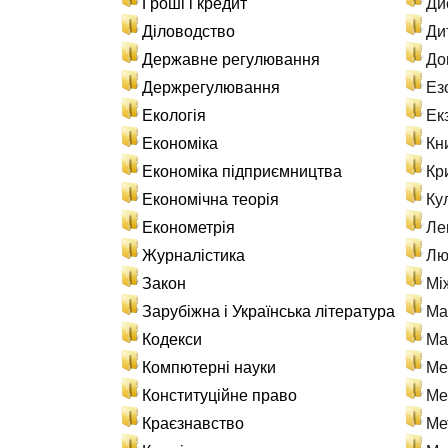
Гроші і кредит
Ди
Діловодство
Ди
Державне регулювання
До
Держрегулювання
Ез
Екологія
Ек
Економіка
Кн
Економіка підприємництва
Кр
Економічна теорія
Ку
Економетрія
Ле
Журналістика
Лю
Закон
Мі
Зарубіжна і Українська література
Ма
Кодекси
Ма
Компютерні науки
Ме
Конституційне право
Ме
Краєзнавство
Ме