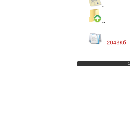
.
..
-
2043Кб
1