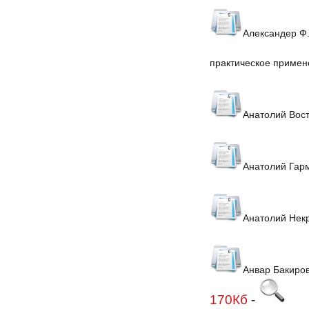
Александер Ф.
практическое примен
Анатолий Вост
Анатолий Гарм
Анатолий Некр
Анвар Бакиров
170Кб
-