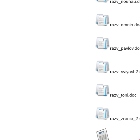
razv_nouhau.d
razv_omnio.do
razv_pavlov.do
razv_sviyash2
razv_toni.doc
razv_zrenie_2