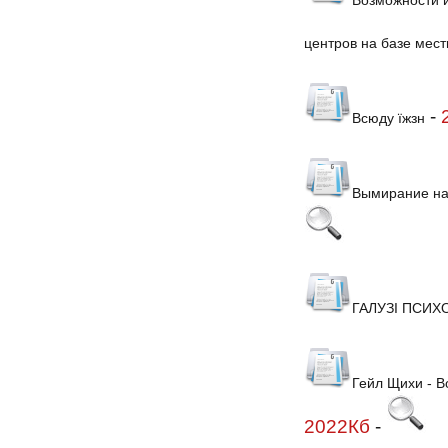
центров на базе мес
-
Всюду їжзн
Вымирание на
ГАЛУЗІ ПСИХ
Гейл Щихи - В
2022Кб
-