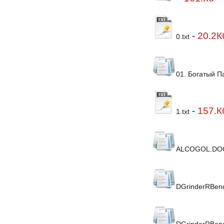
-
20.2К
0.txt
01. Богатый 
-
157.К
1.txt
ALCOGOL.DO
DGrinderRBend
DGrinderRBend