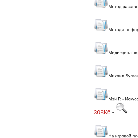
Метод расстан
Методи та фор
Мидисциплінар
Михаил Булгак
Мэй Р. - Иску
308Кб
-
На игровой пл