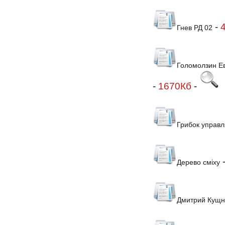
-
Гнев РД 02
Голомолзин Ев
-
1670Кб
-
Грибок управл
Дерево сміху
Дмитрий Кущн