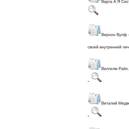
Варга А Я Си
Вернон Вулф 
своей внутренней ли
Вилгелм Райх.
-
Виталий Медве
-