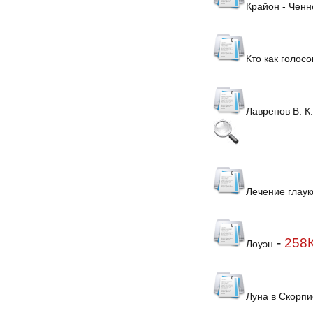
Крайон - Ченн
Кто как голос
Лавренов В. К
Лечение глау
-
258
Лоуэн
Луна в Скорпи