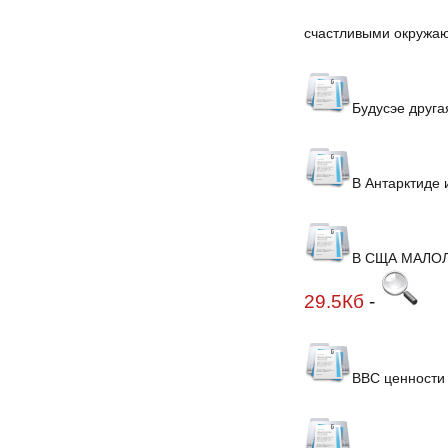
счастливыми окружа
Будусэе друга
В Антарктиде 
В СЩА МАЛО
29.5Кб
-
ВВС ценности