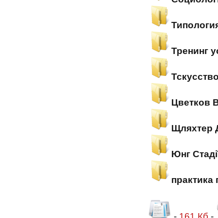
Типологи
Тренинг 
Тскусств
Цветков 
Щляхтер 
Юнг Стаді
практика
-
161.Кб
-