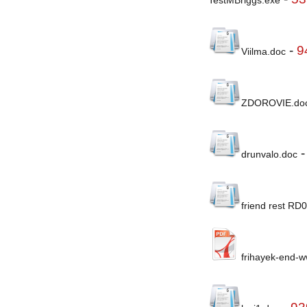
-
9
Viilma.doc
ZDOROVIE.do
drunvalo.doc
friend rest RD
frihayek-end-w