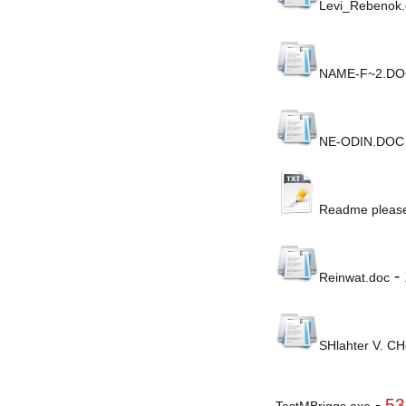
Levi_Rebenok.
NAME-F~2.D
NE-ODIN.DOC
Readme please
-
Reinwat.doc
SHlahter V. CH
-
53
TestMBriggs.exe