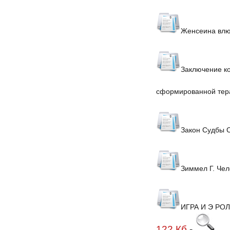
Женсеина влюб
Заключение ко
сформированной тера
Закон Судбы 
Зиммел Г. Чел
ИГРА И Э РО
122.Кб
-