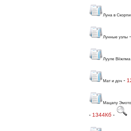
Луна в Скорпи
Лунные узлы
Лууле Віїжлма
-
1
Мат и доч
Мацапу Эмото 
-
1344Кб
-