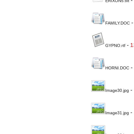
-
ERIXON5.txt
FAMILY.DOC
-
1
GYPNO.rtf
-
HORNI.DOC
-
Image30.jpg
-
Image31.jpg