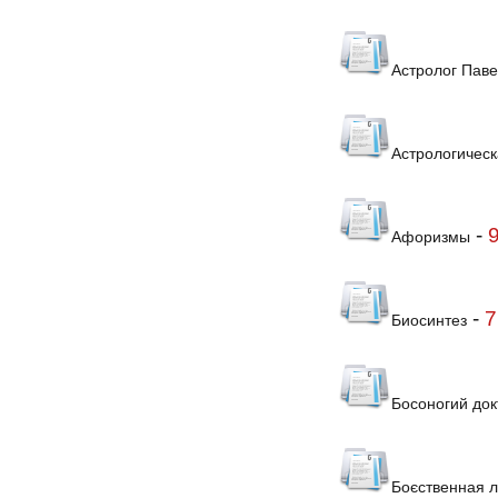
Астролог Паве
Астрологическ
-
Афоризмы
-
7
Биосинтез
Босоногий док
Боєственная л