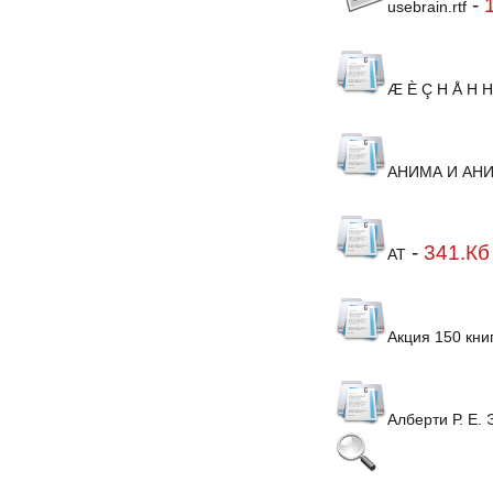
-
usebrain.rtf
Æ È Ç H Å H H
АНИМА И АН
-
341.Кб
АТ
Акция 150 кни
Алберти Р. Е.