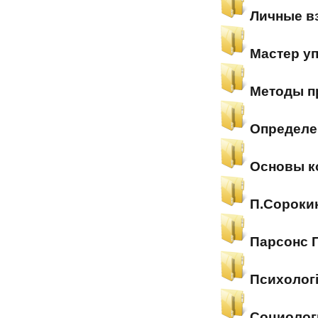
Личные в
Мастер у
Методы п
Определе
Основы к
П.Сороки
Парсонс 
Психолог
Социолог