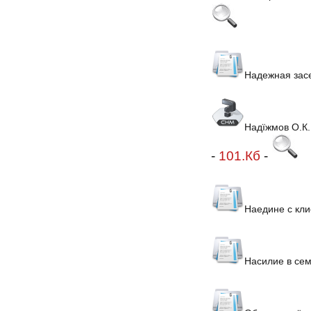
Надежная засе
Надїжмов О.К.
-
101.Кб
-
Наедине с кл
Насилие в сем