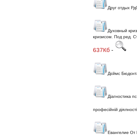
Друг отдых Рд
Духовный криз
кризисом. Под ред. Ст
637Кб
-
Дєймс Бюдєнт
Діагностика пс
професійній діялності
Евангелие От