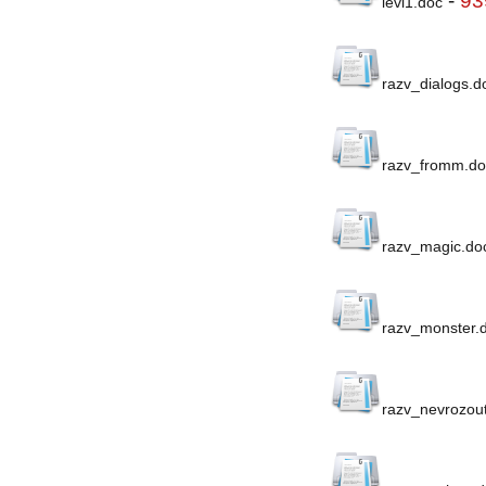
-
93
levi1.doc
razv_dialogs.d
razv_fromm.do
razv_magic.do
razv_monster.
razv_nevrozou