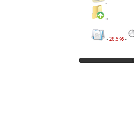
.
..
-
28.5Кб
-
1