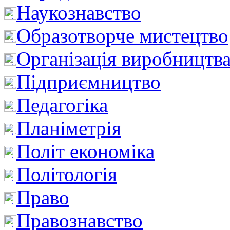
Наукознавство
Образотворче мистецтво
Організація виробництв
Підприємництво
Педагогіка
Планіметрія
Політ економіка
Політологія
Право
Правознавство