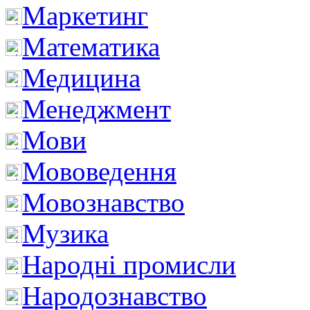
Маркетинг
Математика
Медицина
Менеджмент
Мови
Мововедення
Мовознавство
Музика
Народні промисли
Народознавство