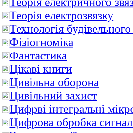
Теорія електричного звя
Теорія електрозвязку
Технологія будівельного
Фізіогноміка
Фантастика
Цікаві книги
Цивільна оборона
Цивільний захист
Цифрві інтегральні мік
Цифрова обробка сигнал