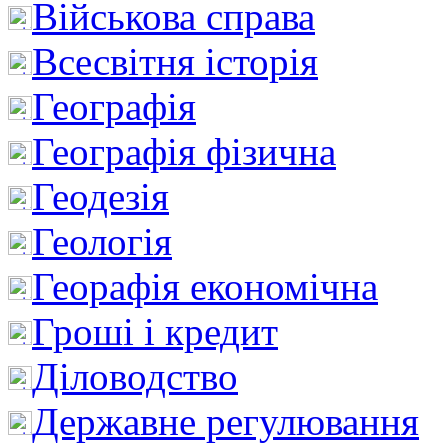
Військова справа
Всесвітня історія
Географія
Географія фізична
Геодезія
Геологія
Георафія економічна
Гроші і кредит
Діловодство
Державне регулювання