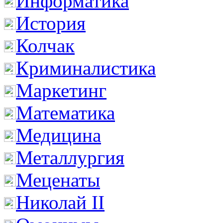
Информатика
История
Колчак
Криминалистика
Маркетинг
Математика
Медицина
Металлургия
Меценаты
Николай II