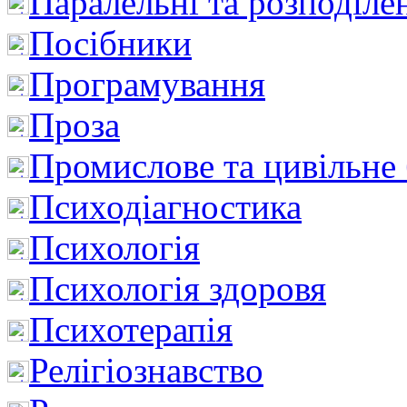
Паралельні та розподіле
Посібники
Програмування
Проза
Промислове та цивільне
Психодіагностика
Психологія
Психологія здоровя
Психотерапія
Релігіознавство