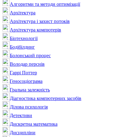
Алгоритми та методи оптимізації
Архітектура
Архітектура і захист потоків
Архітектура компютерів
Біотехнології
Бодібілдинг
Болонський процес
Володар перснів
Гаррі Поттер
Геносоціограма
Гральна залежність
Діагностика компютерних засобів
Ділова психологія
Детективи
Дискретна математика
Дисципліни