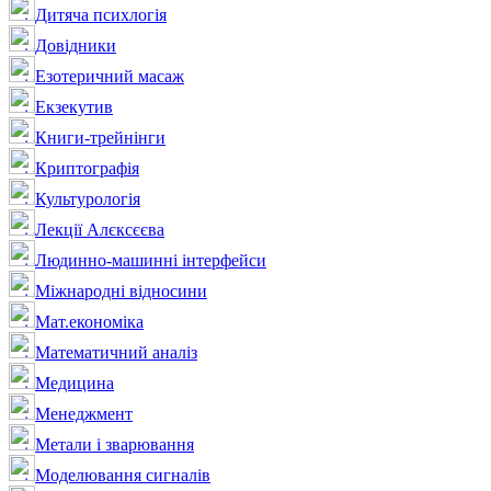
Дитяча психлогія
Довідники
Езотеричний масаж
Екзекутив
Книги-трейнінги
Криптографія
Культурологія
Лекції Алєксєєва
Людинно-машинні інтерфейси
Міжнародні відносини
Мат.економіка
Математичний аналіз
Медицина
Менеджмент
Метали і зварювання
Моделювання сигналів