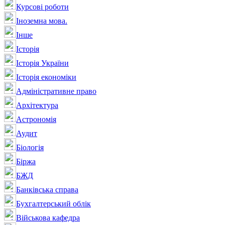
Курсові роботи
Іноземна мова.
Інше
Історія
Історія України
Історія економіки
Адміністративне право
Архітектура
Астрономія
Аудит
Біологія
Біржа
БЖД
Банківська справа
Бухгалтерський облік
Військова кафедра