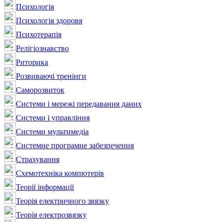
Психологія
Психологія здоровя
Психотерапія
Релігіознавство
Риторика
Розвиваючі тренінги
Саморозвиток
Системи і мережі передавання даних
Системи і управління
Системи мультимедіа
Системне програмне забезпечення
Страхування
Схемотехніка компютерів
Теорії інформації
Теорія електричного звязку
Теорія електрозвязку