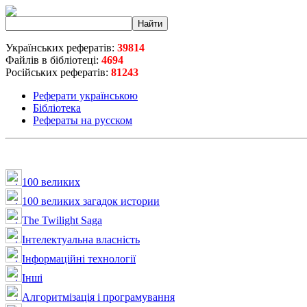
Українських рефератів:
39814
Файлів в бібліотеці:
4694
Російських рефератів:
81243
Реферати українською
Бібліотека
Рефераты на русском
100 великих
100 великих загадок истории
The Twilight Saga
Інтелектуальна влaсність
Інформаційні технології
Інші
Алгоритмізація і програмування