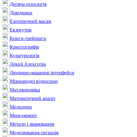
Дитяча психлогія
Довідники
Езотеричний масаж
Екзекутив
Книги-трейнінги
Криптографія
Культурологія
Лекції Алєксєєва
Людинно-машинні інтерфейси
Міжнародні відносини
Мат.економіка
Математичний аналіз
Медицина
Менеджмент
Метали і зварювання
Моделювання сигналів