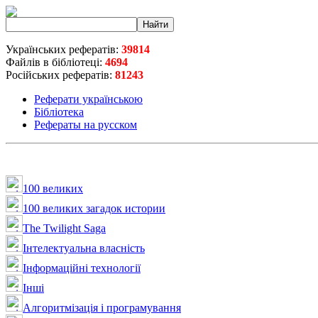
Українських рефератів:
39814
Файлів в бібліотеці:
4694
Російських рефератів:
81243
Реферати українською
Бібліотека
Рефераты на русском
100 великих
100 великих загадок истории
The Twilight Saga
Інтелектуальна влaсність
Інформаційні технології
Інші
Алгоритмізація і програмування