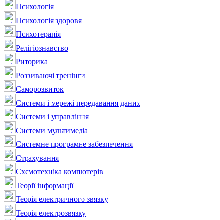
Психологія
Психологія здоровя
Психотерапія
Релігіознавство
Риторика
Розвиваючі тренінги
Саморозвиток
Системи і мережі передавання даних
Системи і управління
Системи мультимедіа
Системне програмне забезпечення
Страхування
Схемотехніка компютерів
Теорії інформації
Теорія електричного звязку
Теорія електрозвязку