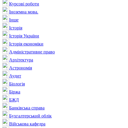
Курсові роботи
Іноземна мова.
Інше
Історія
Історія України
Історія економіки
Адміністративне право
Архітектура
Астрономія
Аудит
Біологія
Біржа
БЖД
Банківська справа
Бухгалтерський облік
Військова кафедра