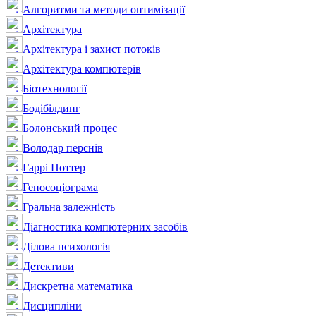
Алгоритми та методи оптимізації
Архітектура
Архітектура і захист потоків
Архітектура компютерів
Біотехнології
Бодібілдинг
Болонський процес
Володар перснів
Гаррі Поттер
Геносоціограма
Гральна залежність
Діагностика компютерних засобів
Ділова психологія
Детективи
Дискретна математика
Дисципліни