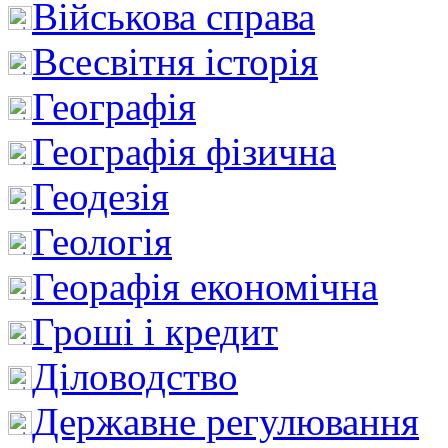
Військова справа
Всесвітня історія
Географія
Географія фізична
Геодезія
Геологія
Георафія економічна
Гроші і кредит
Діловодство
Державне регулювання