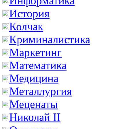
Информатика
История
Колчак
Криминалистика
Маркетинг
Математика
Медицина
Металлургия
Меценаты
Николай II