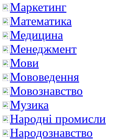
Маркетинг
Математика
Медицина
Менеджмент
Мови
Мововедення
Мовознавство
Музика
Народні промисли
Народознавство