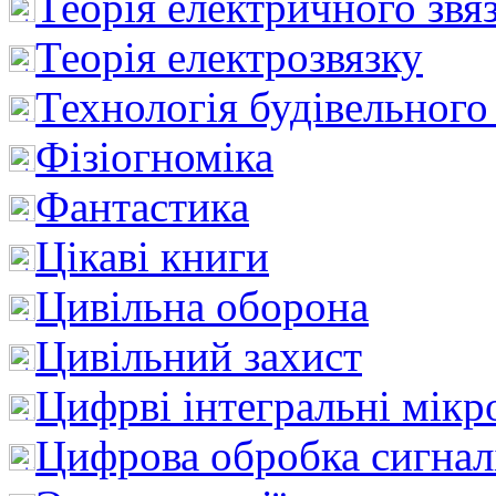
Теорія електричного звя
Теорія електрозвязку
Технологія будівельного
Фізіогноміка
Фантастика
Цікаві книги
Цивільна оборона
Цивільний захист
Цифрві інтегральні мік
Цифрова обробка сигнал