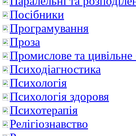
Паралельні та розподіле
Посібники
Програмування
Проза
Промислове та цивільне
Психодіагностика
Психологія
Психологія здоровя
Психотерапія
Релігіознавство