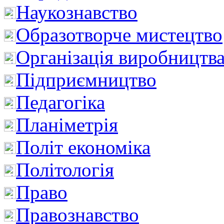
Наукознавство
Образотворче мистецтво
Організація виробництв
Підприємництво
Педагогіка
Планіметрія
Політ економіка
Політологія
Право
Правознавство