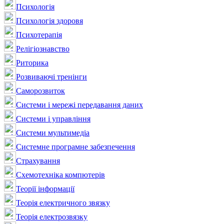
Психологія
Психологія здоровя
Психотерапія
Релігіознавство
Риторика
Розвиваючі тренінги
Саморозвиток
Системи і мережі передавання даних
Системи і управління
Системи мультимедіа
Системне програмне забезпечення
Страхування
Схемотехніка компютерів
Теорії інформації
Теорія електричного звязку
Теорія електрозвязку