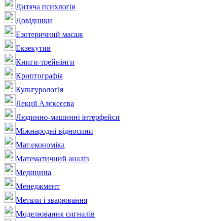
Дитяча психлогія
Довідники
Езотеричний масаж
Екзекутив
Книги-трейнінги
Криптографія
Культурологія
Лекції Алєксєєва
Людинно-машинні інтерфейси
Міжнародні відносини
Мат.економіка
Математичний аналіз
Медицина
Менеджмент
Метали і зварювання
Моделювання сигналів