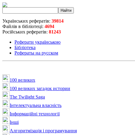
Українських рефератів:
39814
Файлів в бібліотеці:
4694
Російських рефератів:
81243
Реферати українською
Бібліотека
Рефераты на русском
100 великих
100 великих загадок истории
The Twilight Saga
Інтелектуальна влaсність
Інформаційні технології
Інші
Алгоритмізація і програмування