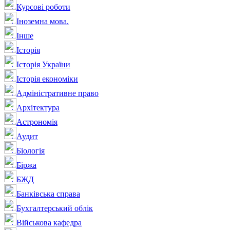
Курсові роботи
Іноземна мова.
Інше
Історія
Історія України
Історія економіки
Адміністративне право
Архітектура
Астрономія
Аудит
Біологія
Біржа
БЖД
Банківська справа
Бухгалтерський облік
Військова кафедра