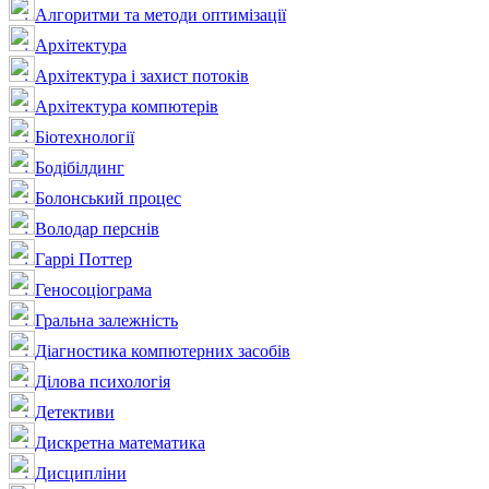
Алгоритми та методи оптимізації
Архітектура
Архітектура і захист потоків
Архітектура компютерів
Біотехнології
Бодібілдинг
Болонський процес
Володар перснів
Гаррі Поттер
Геносоціограма
Гральна залежність
Діагностика компютерних засобів
Ділова психологія
Детективи
Дискретна математика
Дисципліни