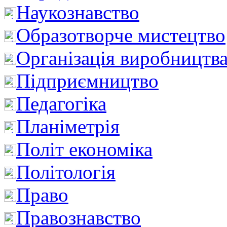
Наукознавство
Образотворче мистецтво
Організація виробництв
Підприємництво
Педагогіка
Планіметрія
Політ економіка
Політологія
Право
Правознавство