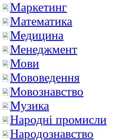
Маркетинг
Математика
Медицина
Менеджмент
Мови
Мововедення
Мовознавство
Музика
Народні промисли
Народознавство