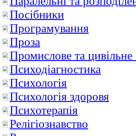
Паралельні та розподіле
Посібники
Програмування
Проза
Промислове та цивільне
Психодіагностика
Психологія
Психологія здоровя
Психотерапія
Релігіознавство