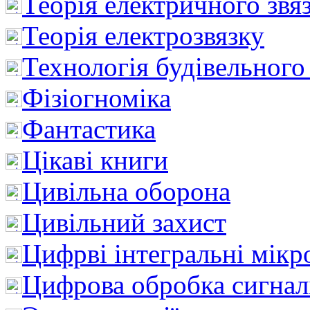
Теорія електричного звя
Теорія електрозвязку
Технологія будівельного
Фізіогноміка
Фантастика
Цікаві книги
Цивільна оборона
Цивільний захист
Цифрві інтегральні мік
Цифрова обробка сигнал