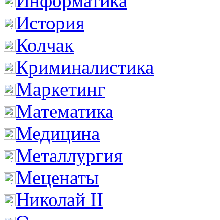
Информатика
История
Колчак
Криминалистика
Маркетинг
Математика
Медицина
Металлургия
Меценаты
Николай II