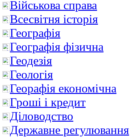
Військова справа
Всесвітня історія
Географія
Географія фізична
Геодезія
Геологія
Георафія економічна
Гроші і кредит
Діловодство
Державне регулювання