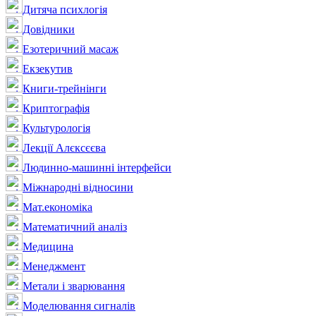
Дитяча психлогія
Довідники
Езотеричний масаж
Екзекутив
Книги-трейнінги
Криптографія
Культурологія
Лекції Алєксєєва
Людинно-машинні інтерфейси
Міжнародні відносини
Мат.економіка
Математичний аналіз
Медицина
Менеджмент
Метали і зварювання
Моделювання сигналів