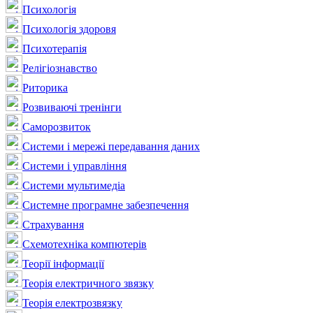
Психологія
Психологія здоровя
Психотерапія
Релігіознавство
Риторика
Розвиваючі тренінги
Саморозвиток
Системи і мережі передавання даних
Системи і управління
Системи мультимедіа
Системне програмне забезпечення
Страхування
Схемотехніка компютерів
Теорії інформації
Теорія електричного звязку
Теорія електрозвязку