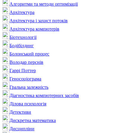
Алгоритми та методи оптимізації
Архітектура
Архітектура і захист потоків
Архітектура компютерів
Біотехнології
Бодібілдинг
Болонський процес
Володар перснів
Гаррі Поттер
Геносоціограма
Гральна залежність
Діагностика компютерних засобів
Ділова психологія
Детективи
Дискретна математика
Дисципліни