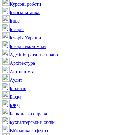
Курсові роботи
Іноземна мова.
Інше
Історія
Історія України
Історія економіки
Адміністративне право
Архітектура
Астрономія
Аудит
Біологія
Біржа
БЖД
Банківська справа
Бухгалтерський облік
Військова кафедра