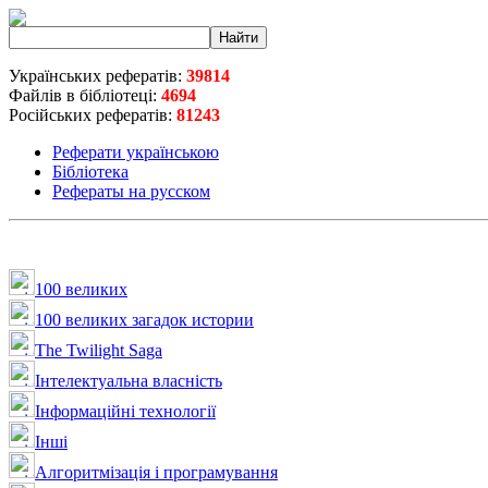
Українських рефератів:
39814
Файлів в бібліотеці:
4694
Російських рефератів:
81243
Реферати українською
Бібліотека
Рефераты на русском
100 великих
100 великих загадок истории
The Twilight Saga
Інтелектуальна влaсність
Інформаційні технології
Інші
Алгоритмізація і програмування