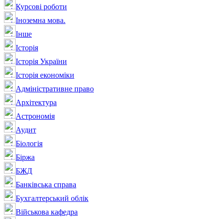
Курсові роботи
Іноземна мова.
Інше
Історія
Історія України
Історія економіки
Адміністративне право
Архітектура
Астрономія
Аудит
Біологія
Біржа
БЖД
Банківська справа
Бухгалтерський облік
Військова кафедра