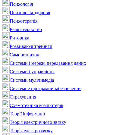
Психологія
Психологія здоровя
Психотерапія
Релігіознавство
Риторика
Розвиваючі тренінги
Саморозвиток
Системи і мережі передавання даних
Системи і управління
Системи мультимедіа
Системне програмне забезпечення
Страхування
Схемотехніка компютерів
Теорії інформації
Теорія електричного звязку
Теорія електрозвязку