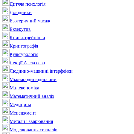
Дитяча психлогія
Довідники
Езотеричний масаж
Екзекутив
Книги-трейнінги
Криптографія
Культурологія
Лекції Алєксєєва
Людинно-машинні інтерфейси
Міжнародні відносини
Мат.економіка
Математичний аналіз
Медицина
Менеджмент
Метали і зварювання
Моделювання сигналів