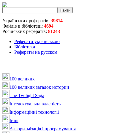
Українських рефератів:
39814
Файлів в бібліотеці:
4694
Російських рефератів:
81243
Реферати українською
Бібліотека
Рефераты на русском
100 великих
100 великих загадок истории
The Twilight Saga
Інтелектуальна влaсність
Інформаційні технології
Інші
Алгоритмізація і програмування