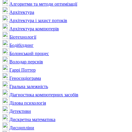
Алгоритми та методи оптимізації
Архітектура
Архітектура і захист потоків
Архітектура компютерів
Біотехнології
Бодібілдинг
Болонський процес
Володар перснів
Гаррі Поттер
Геносоціограма
Гральна залежність
Діагностика компютерних засобів
Ділова психологія
Детективи
Дискретна математика
Дисципліни