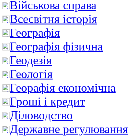
Військова справа
Всесвітня історія
Географія
Географія фізична
Геодезія
Геологія
Георафія економічна
Гроші і кредит
Діловодство
Державне регулювання