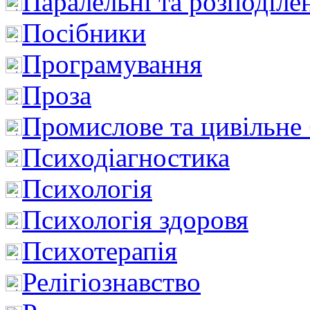
Паралельні та розподіле
Посібники
Програмування
Проза
Промислове та цивільне
Психодіагностика
Психологія
Психологія здоровя
Психотерапія
Релігіознавство