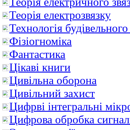
Теорія електричного звя
Теорія електрозвязку
Технологія будівельного
Фізіогноміка
Фантастика
Цікаві книги
Цивільна оборона
Цивільний захист
Цифрві інтегральні мік
Цифрова обробка сигнал