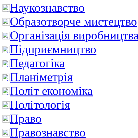
Наукознавство
Образотворче мистецтво
Організація виробництв
Підприємництво
Педагогіка
Планіметрія
Політ економіка
Політологія
Право
Правознавство