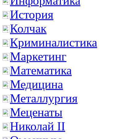
Информатика
История
Колчак
Криминалистика
Маркетинг
Математика
Медицина
Металлургия
Меценаты
Николай II