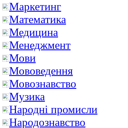
Маркетинг
Математика
Медицина
Менеджмент
Мови
Мововедення
Мовознавство
Музика
Народні промисли
Народознавство