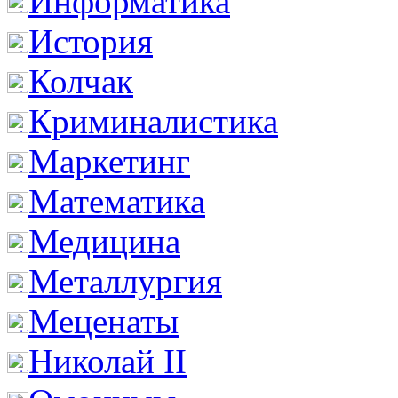
Информатика
История
Колчак
Криминалистика
Маркетинг
Математика
Медицина
Металлургия
Меценаты
Николай II