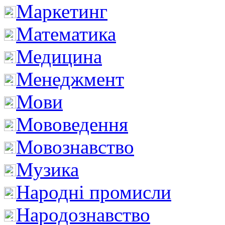
Маркетинг
Математика
Медицина
Менеджмент
Мови
Мововедення
Мовознавство
Музика
Народні промисли
Народознавство