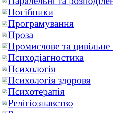
Паралельні та розподіле
Посібники
Програмування
Проза
Промислове та цивільне
Психодіагностика
Психологія
Психологія здоровя
Психотерапія
Релігіознавство