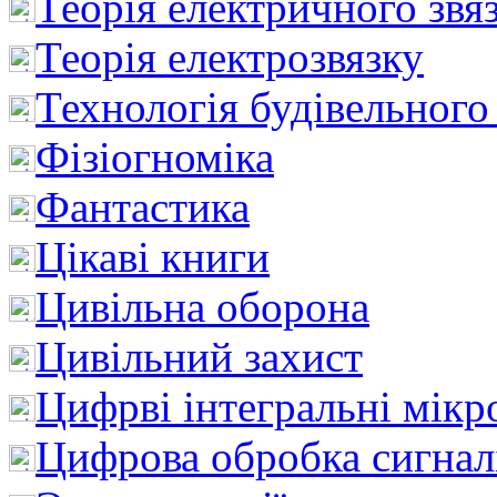
Теорія електричного звя
Теорія електрозвязку
Технологія будівельного
Фізіогноміка
Фантастика
Цікаві книги
Цивільна оборона
Цивільний захист
Цифрві інтегральні мік
Цифрова обробка сигнал