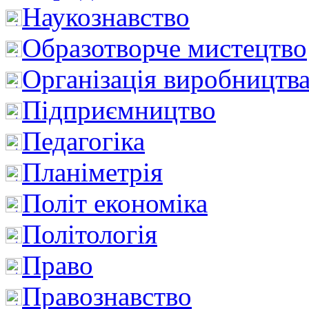
Наукознавство
Образотворче мистецтво
Організація виробництв
Підприємництво
Педагогіка
Планіметрія
Політ економіка
Політологія
Право
Правознавство