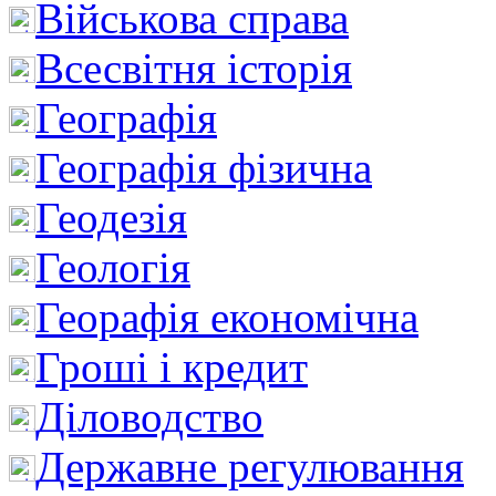
Військова справа
Всесвітня історія
Географія
Географія фізична
Геодезія
Геологія
Георафія економічна
Гроші і кредит
Діловодство
Державне регулювання