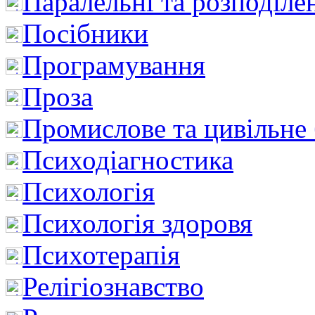
Паралельні та розподіле
Посібники
Програмування
Проза
Промислове та цивільне
Психодіагностика
Психологія
Психологія здоровя
Психотерапія
Релігіознавство