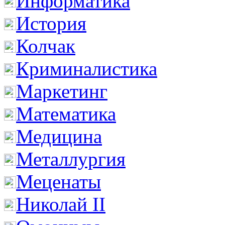
Информатика
История
Колчак
Криминалистика
Маркетинг
Математика
Медицина
Металлургия
Меценаты
Николай II