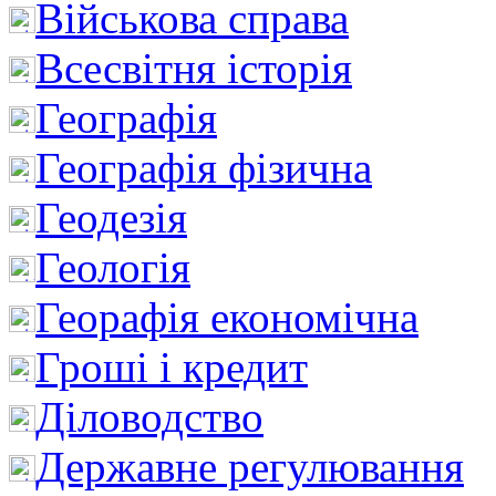
Військова справа
Всесвітня історія
Географія
Географія фізична
Геодезія
Геологія
Георафія економічна
Гроші і кредит
Діловодство
Державне регулювання