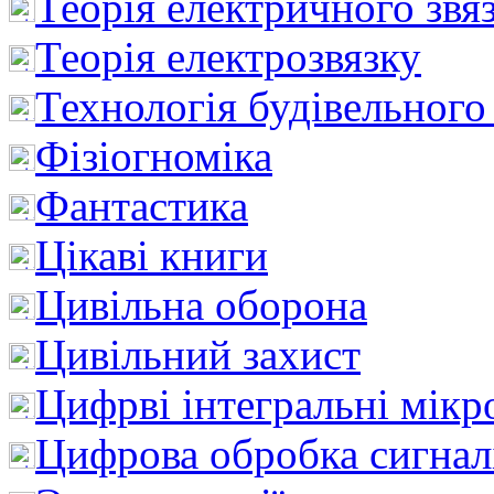
Теорія електричного звя
Теорія електрозвязку
Технологія будівельного
Фізіогноміка
Фантастика
Цікаві книги
Цивільна оборона
Цивільний захист
Цифрві інтегральні мік
Цифрова обробка сигнал