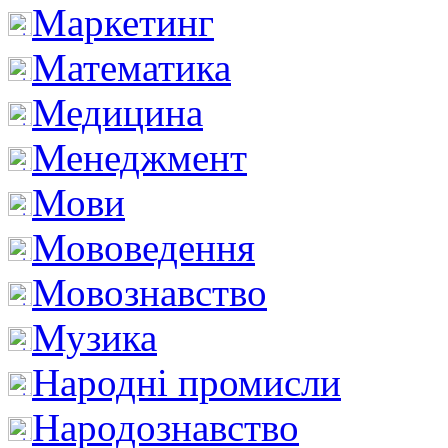
Маркетинг
Математика
Медицина
Менеджмент
Мови
Мововедення
Мовознавство
Музика
Народні промисли
Народознавство