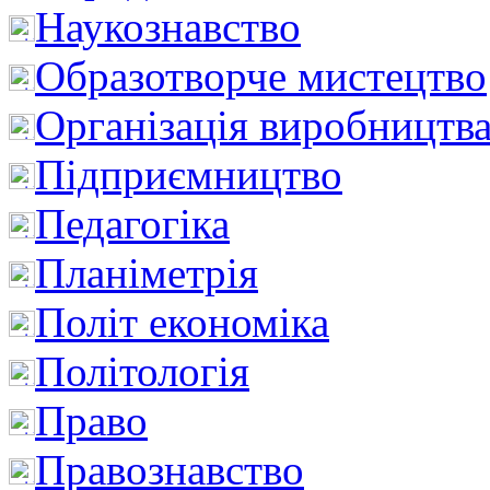
Наукознавство
Образотворче мистецтво
Організація виробництв
Підприємництво
Педагогіка
Планіметрія
Політ економіка
Політологія
Право
Правознавство