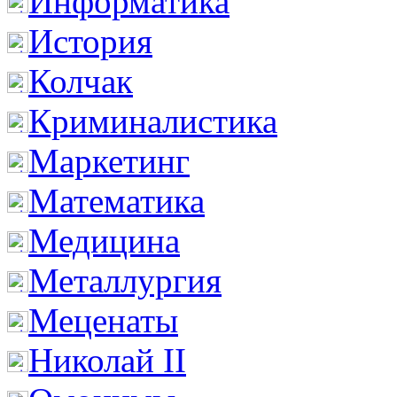
Информатика
История
Колчак
Криминалистика
Маркетинг
Математика
Медицина
Металлургия
Меценаты
Николай II