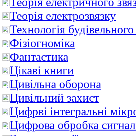
Теорія електричного звя
Теорія електрозвязку
Технологія будівельного
Фізіогноміка
Фантастика
Цікаві книги
Цивільна оборона
Цивільний захист
Цифрві інтегральні мік
Цифрова обробка сигнал