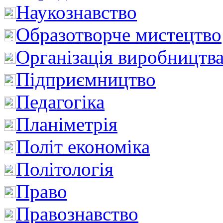
Наукознавство
Образотворче мистецтво
Організація виробництв
Підприємництво
Педагогіка
Планіметрія
Політ економіка
Політологія
Право
Правознавство