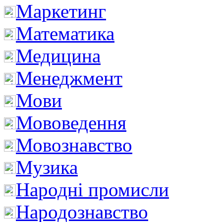
Маркетинг
Математика
Медицина
Менеджмент
Мови
Мововедення
Мовознавство
Музика
Народні промисли
Народознавство