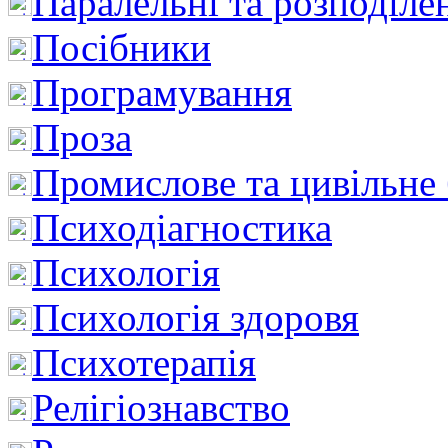
Паралельні та розподіле
Посібники
Програмування
Проза
Промислове та цивільне
Психодіагностика
Психологія
Психологія здоровя
Психотерапія
Релігіознавство