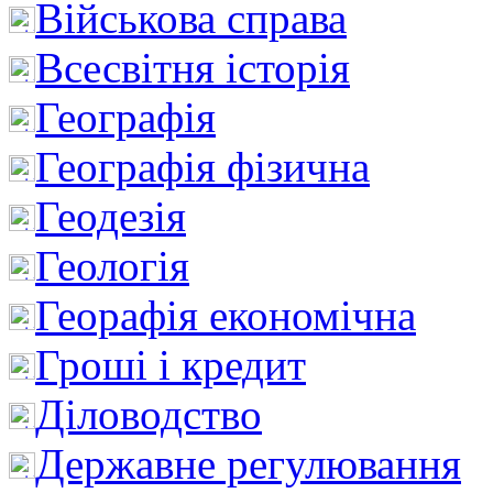
Військова справа
Всесвітня історія
Географія
Географія фізична
Геодезія
Геологія
Георафія економічна
Гроші і кредит
Діловодство
Державне регулювання