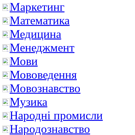
Маркетинг
Математика
Медицина
Менеджмент
Мови
Мововедення
Мовознавство
Музика
Народні промисли
Народознавство