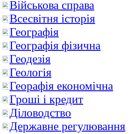
Військова справа
Всесвітня історія
Географія
Географія фізична
Геодезія
Геологія
Георафія економічна
Гроші і кредит
Діловодство
Державне регулювання