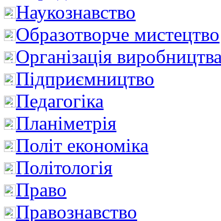
Наукознавство
Образотворче мистецтво
Організація виробництв
Підприємництво
Педагогіка
Планіметрія
Політ економіка
Політологія
Право
Правознавство