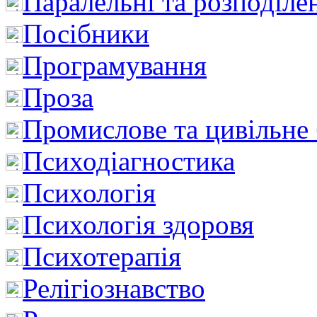
Паралельні та розподіле
Посібники
Програмування
Проза
Промислове та цивільне
Психодіагностика
Психологія
Психологія здоровя
Психотерапія
Релігіознавство