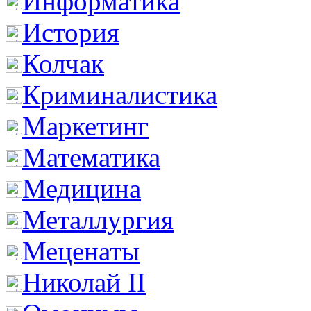
Информатика
История
Колчак
Криминалистика
Маркетинг
Математика
Медицина
Металлургия
Меценаты
Николай II