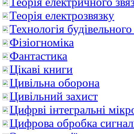
Теорія електричного звя
Теорія електрозвязку
Технологія будівельного
Фізіогноміка
Фантастика
Цікаві книги
Цивільна оборона
Цивільний захист
Цифрві інтегральні мік
Цифрова обробка сигнал