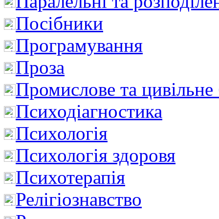
Паралельні та розподіле
Посібники
Програмування
Проза
Промислове та цивільне
Психодіагностика
Психологія
Психологія здоровя
Психотерапія
Релігіознавство