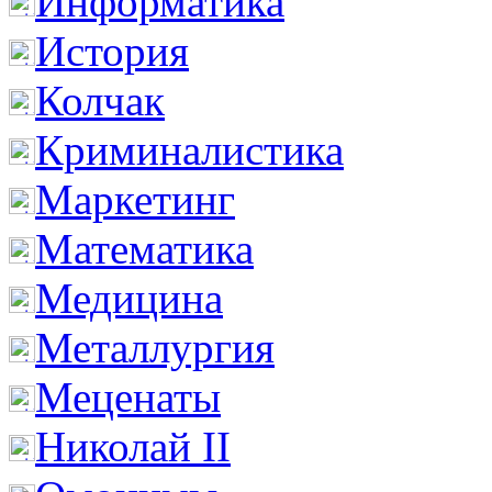
Информатика
История
Колчак
Криминалистика
Маркетинг
Математика
Медицина
Металлургия
Меценаты
Николай II