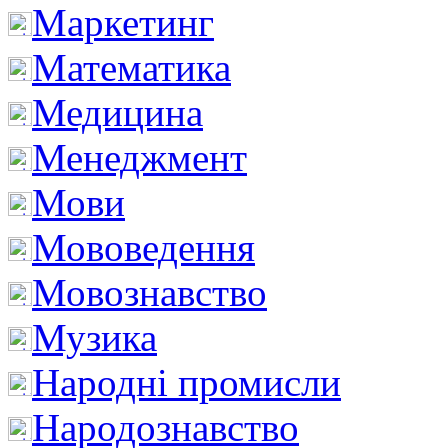
Маркетинг
Математика
Медицина
Менеджмент
Мови
Мововедення
Мовознавство
Музика
Народні промисли
Народознавство