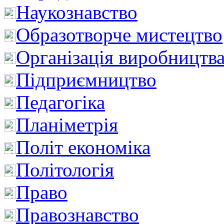
Наукознавство
Образотворче мистецтво
Організація виробництв
Підприємництво
Педагогіка
Планіметрія
Політ економіка
Політологія
Право
Правознавство