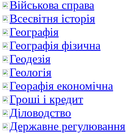
Військова справа
Всесвітня історія
Географія
Географія фізична
Геодезія
Геологія
Георафія економічна
Гроші і кредит
Діловодство
Державне регулювання