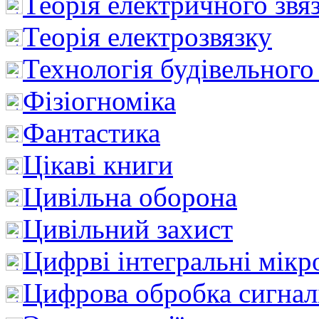
Теорія електричного звя
Теорія електрозвязку
Технологія будівельного
Фізіогноміка
Фантастика
Цікаві книги
Цивільна оборона
Цивільний захист
Цифрві інтегральні мік
Цифрова обробка сигнал