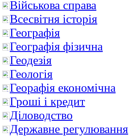
Військова справа
Всесвітня історія
Географія
Географія фізична
Геодезія
Геологія
Георафія економічна
Гроші і кредит
Діловодство
Державне регулювання