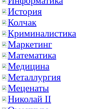
Информатика
История
Колчак
Криминалистика
Маркетинг
Математика
Медицина
Металлургия
Меценаты
Николай II