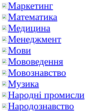
Маркетинг
Математика
Медицина
Менеджмент
Мови
Мововедення
Мовознавство
Музика
Народні промисли
Народознавство