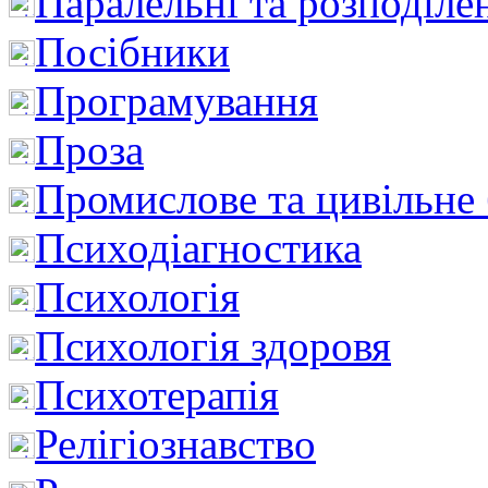
Паралельні та розподіле
Посібники
Програмування
Проза
Промислове та цивільне
Психодіагностика
Психологія
Психологія здоровя
Психотерапія
Релігіознавство