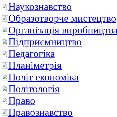
Наукознавство
Образотворче мистецтво
Організація виробництв
Підприємництво
Педагогіка
Планіметрія
Політ економіка
Політологія
Право
Правознавство