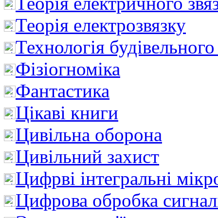
Теорія електричного звя
Теорія електрозвязку
Технологія будівельного
Фізіогноміка
Фантастика
Цікаві книги
Цивільна оборона
Цивільний захист
Цифрві інтегральні мік
Цифрова обробка сигнал