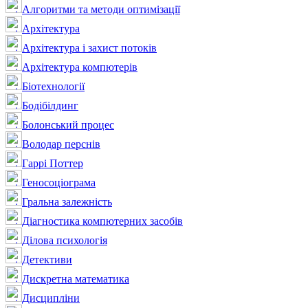
Алгоритми та методи оптимізації
Архітектура
Архітектура і захист потоків
Архітектура компютерів
Біотехнології
Бодібілдинг
Болонський процес
Володар перснів
Гаррі Поттер
Геносоціограма
Гральна залежність
Діагностика компютерних засобів
Ділова психологія
Детективи
Дискретна математика
Дисципліни