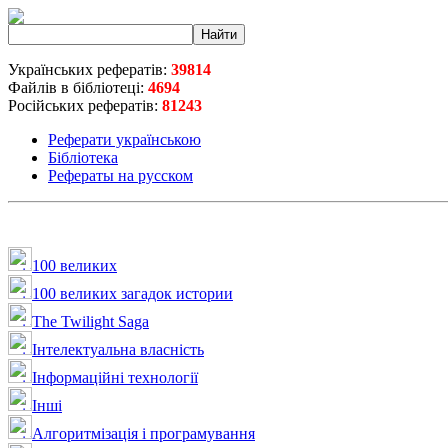
Українських рефератів:
39814
Файлів в бібліотеці:
4694
Російських рефератів:
81243
Реферати українською
Бібліотека
Рефераты на русском
100 великих
100 великих загадок истории
The Twilight Saga
Інтелектуальна влaсність
Інформаційні технології
Інші
Алгоритмізація і програмування