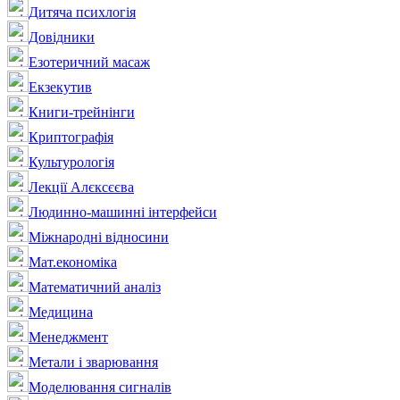
Дитяча психлогія
Довідники
Езотеричний масаж
Екзекутив
Книги-трейнінги
Криптографія
Культурологія
Лекції Алєксєєва
Людинно-машинні інтерфейси
Міжнародні відносини
Мат.економіка
Математичний аналіз
Медицина
Менеджмент
Метали і зварювання
Моделювання сигналів