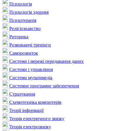
Психологія
Психологія здоровя
Психотерапія
Релігіознавство
Риторика
Розвиваючі тренінги
Саморозвиток
Системи і мережі передавання даних
Системи і управління
Системи мультимедіа
Системне програмне забезпечення
Страхування
Схемотехніка компютерів
Теорії інформації
Теорія електричного звязку
Теорія електрозвязку