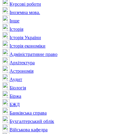
Курсові роботи
Іноземна мова.
Інше
Історія
Історія України
Історія економіки
Адміністративне право
Архітектура
Астрономія
Аудит
Біологія
Біржа
БЖД
Банківська справа
Бухгалтерський облік
Військова кафедра