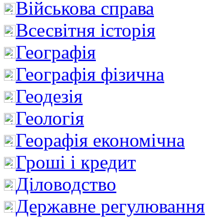
Військова справа
Всесвітня історія
Географія
Географія фізична
Геодезія
Геологія
Георафія економічна
Гроші і кредит
Діловодство
Державне регулювання