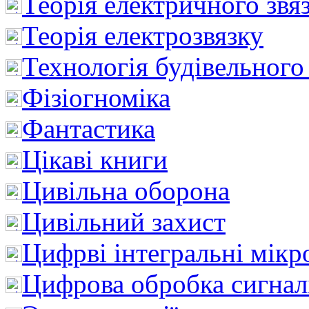
Теорія електричного звя
Теорія електрозвязку
Технологія будівельного
Фізіогноміка
Фантастика
Цікаві книги
Цивільна оборона
Цивільний захист
Цифрві інтегральні мік
Цифрова обробка сигнал