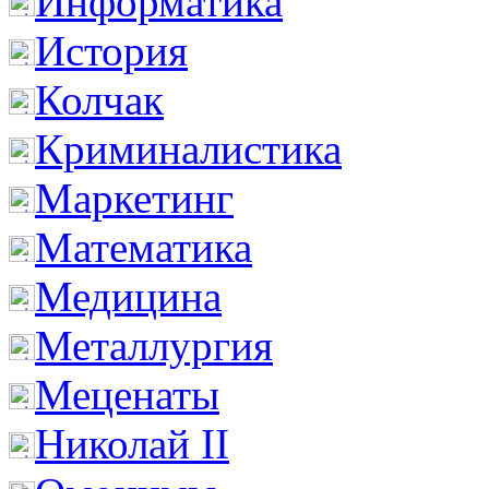
Информатика
История
Колчак
Криминалистика
Маркетинг
Математика
Медицина
Металлургия
Меценаты
Николай II