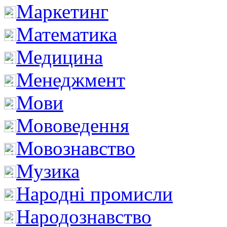
Маркетинг
Математика
Медицина
Менеджмент
Мови
Мововедення
Мовознавство
Музика
Народні промисли
Народознавство