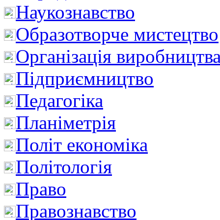
Наукознавство
Образотворче мистецтво
Організація виробництв
Підприємництво
Педагогіка
Планіметрія
Політ економіка
Політологія
Право
Правознавство