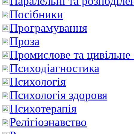
Паралельні та розподіле
Посібники
Програмування
Проза
Промислове та цивільне
Психодіагностика
Психологія
Психологія здоровя
Психотерапія
Релігіознавство