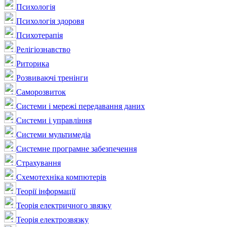
Психологія
Психологія здоровя
Психотерапія
Релігіознавство
Риторика
Розвиваючі тренінги
Саморозвиток
Системи і мережі передавання даних
Системи і управління
Системи мультимедіа
Системне програмне забезпечення
Страхування
Схемотехніка компютерів
Теорії інформації
Теорія електричного звязку
Теорія електрозвязку