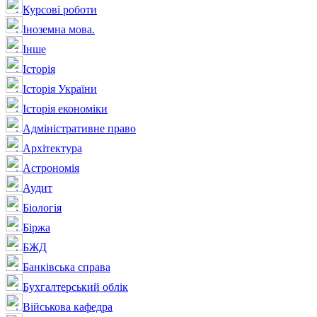
Курсові роботи
Іноземна мова.
Інше
Історія
Історія України
Історія економіки
Адміністративне право
Архітектура
Астрономія
Аудит
Біологія
Біржа
БЖД
Банківська справа
Бухгалтерський облік
Військова кафедра