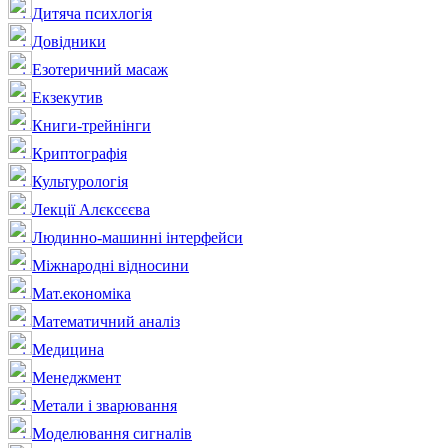
Дитяча психлогія
Довідники
Езотеричний масаж
Екзекутив
Книги-трейнінги
Криптографія
Культурологія
Лекції Алєксєєва
Людинно-машинні інтерфейси
Міжнародні відносини
Мат.економіка
Математичний аналіз
Медицина
Менеджмент
Метали і зварювання
Моделювання сигналів