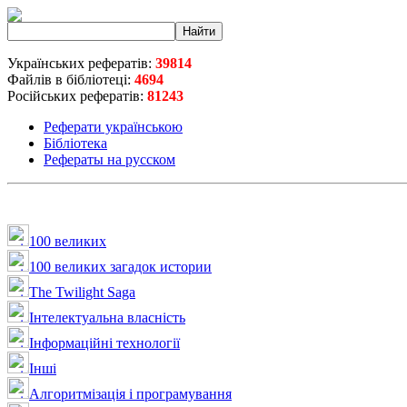
Українських рефератів:
39814
Файлів в бібліотеці:
4694
Російських рефератів:
81243
Реферати українською
Бібліотека
Рефераты на русском
100 великих
100 великих загадок истории
The Twilight Saga
Інтелектуальна влaсність
Інформаційні технології
Інші
Алгоритмізація і програмування