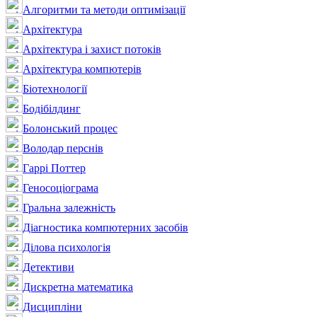
Алгоритми та методи оптимізації
Архітектура
Архітектура і захист потоків
Архітектура компютерів
Біотехнології
Бодібілдинг
Болонський процес
Володар перснів
Гаррі Поттер
Геносоціограма
Гральна залежність
Діагностика компютерних засобів
Ділова психологія
Детективи
Дискретна математика
Дисципліни