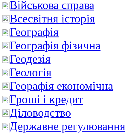
Військова справа
Всесвітня історія
Географія
Географія фізична
Геодезія
Геологія
Георафія економічна
Гроші і кредит
Діловодство
Державне регулювання