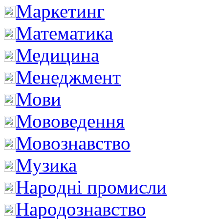
Маркетинг
Математика
Медицина
Менеджмент
Мови
Мововедення
Мовознавство
Музика
Народні промисли
Народознавство