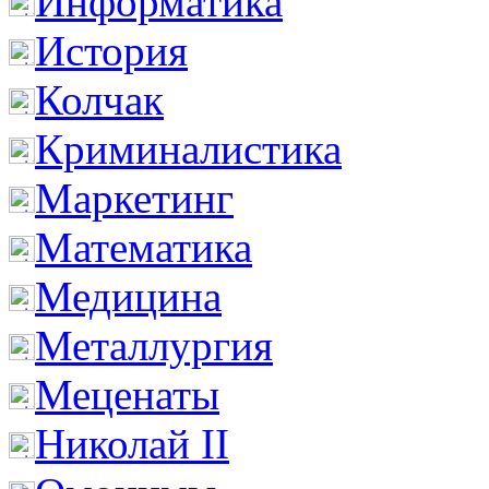
Информатика
История
Колчак
Криминалистика
Маркетинг
Математика
Медицина
Металлургия
Меценаты
Николай II