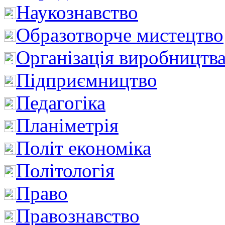
Наукознавство
Образотворче мистецтво
Організація виробництв
Підприємництво
Педагогіка
Планіметрія
Політ економіка
Політологія
Право
Правознавство