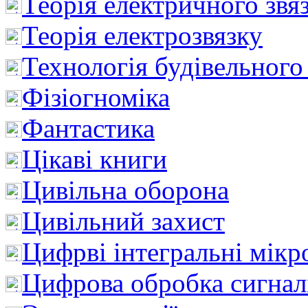
Теорія електричного звя
Теорія електрозвязку
Технологія будівельного
Фізіогноміка
Фантастика
Цікаві книги
Цивільна оборона
Цивільний захист
Цифрві інтегральні мік
Цифрова обробка сигнал