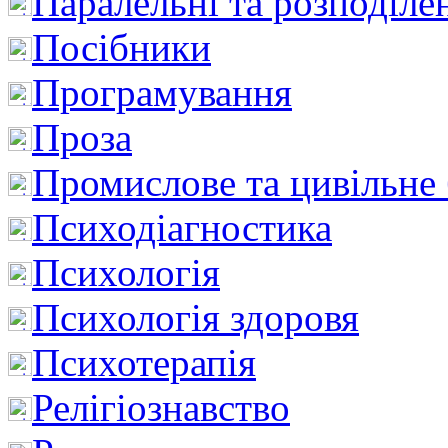
Паралельні та розподіле
Посібники
Програмування
Проза
Промислове та цивільне
Психодіагностика
Психологія
Психологія здоровя
Психотерапія
Релігіознавство