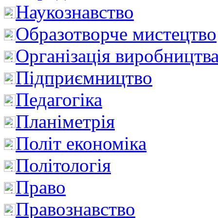
Наукознавство
Образотворче мистецтво
Організація виробництв
Підприємництво
Педагогіка
Планіметрія
Політ економіка
Політологія
Право
Правознавство