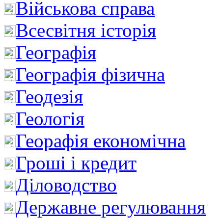
Військова справа
Всесвітня історія
Географія
Географія фізична
Геодезія
Геологія
Георафія економічна
Гроші і кредит
Діловодство
Державне регулювання