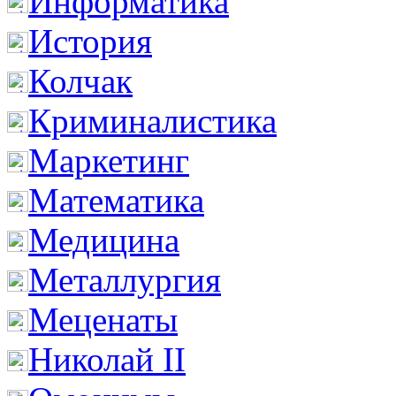
Информатика
История
Колчак
Криминалистика
Маркетинг
Математика
Медицина
Металлургия
Меценаты
Николай II