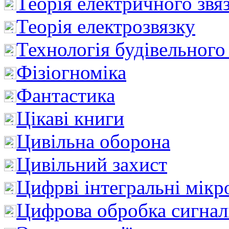
Теорія електричного звя
Теорія електрозвязку
Технологія будівельного
Фізіогноміка
Фантастика
Цікаві книги
Цивільна оборона
Цивільний захист
Цифрві інтегральні мік
Цифрова обробка сигнал