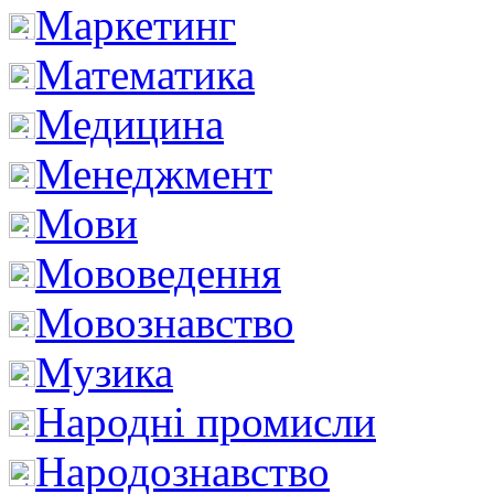
Маркетинг
Математика
Медицина
Менеджмент
Мови
Мововедення
Мовознавство
Музика
Народні промисли
Народознавство