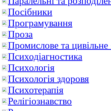
Паралельні та розподіле
Посібники
Програмування
Проза
Промислове та цивільне
Психодіагностика
Психологія
Психологія здоровя
Психотерапія
Релігіознавство