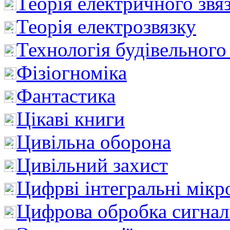
Теорія електричного звя
Теорія електрозвязку
Технологія будівельного
Фізіогноміка
Фантастика
Цікаві книги
Цивільна оборона
Цивільний захист
Цифрві інтегральні мік
Цифрова обробка сигнал