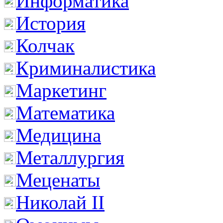
Информатика
История
Колчак
Криминалистика
Маркетинг
Математика
Медицина
Металлургия
Меценаты
Николай II