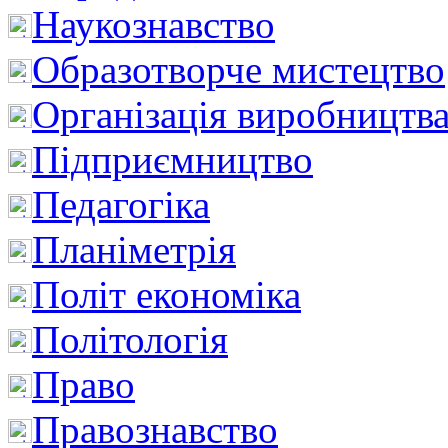
Наукознавство
Образотворче мистецтво
Організація виробництв
Підприємництво
Педагогіка
Планіметрія
Політ економіка
Політологія
Право
Правознавство