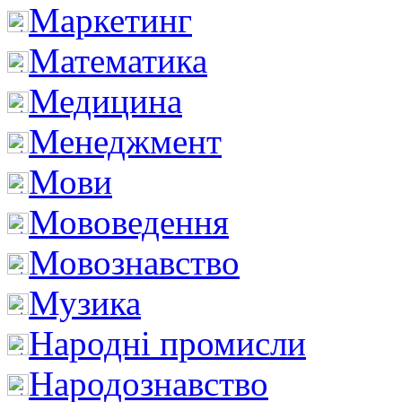
Маркетинг
Математика
Медицина
Менеджмент
Мови
Мововедення
Мовознавство
Музика
Народні промисли
Народознавство