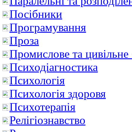
Паралельні та розподіле
Посібники
Програмування
Проза
Промислове та цивільне
Психодіагностика
Психологія
Психологія здоровя
Психотерапія
Релігіознавство