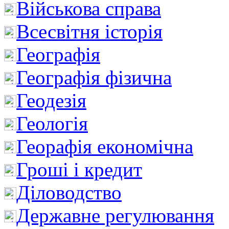
Військова справа
Всесвітня історія
Географія
Географія фізична
Геодезія
Геологія
Георафія економічна
Гроші і кредит
Діловодство
Державне регулювання